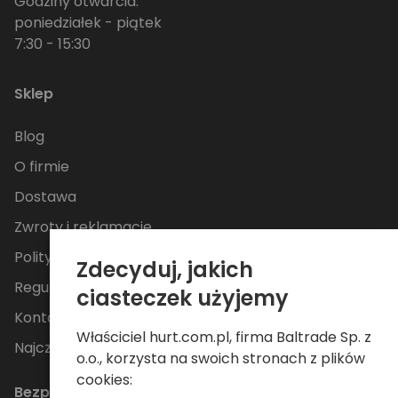
Godziny otwarcia:
poniedziałek - piątek
7:30 - 15:30
Sklep
Blog
O firmie
Dostawa
Zwroty i reklamacje
Polityka Prywatności
Zdecyduj, jakich
Regulamin
ciasteczek użyjemy
Kontakt
Właściciel hurt.com.pl, firma Baltrade Sp. z
Najczęściej zadawane pytania
o.o., korzysta na swoich stronach z plików
cookies:
Bezpieczne płatności