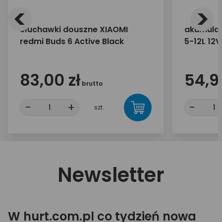
<
>
Słuchawki douszne XIAOMI
akumulat
redmi Buds 6 Active Black
5-12L 12V
83,00 zł
54,99
brutto
-
+
-
szt.
Newsletter
W hurt.com.pl co tydzień nowa