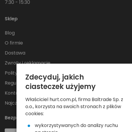
7:30 - 15:30
Sklep
Blog
O firmie
Dostawa
Zwroty i reklamacje
Polityka Prywatności
Zdecyduj, jakich
Regulamin
ciasteczek użyjemy
Kontakt
Właściciel hurt.com.pl, firma Baltrade Sp. z
Najczęściej zadawane pytania
o.o., korzysta na swoich stronach z plików
cookies:
Bezpieczne płatności
wykorzystywanych do analizy ruchu