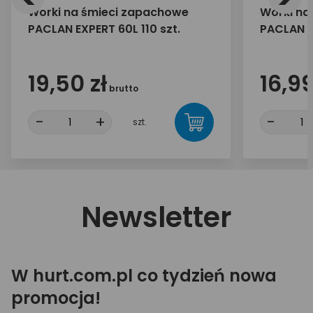
Worki na śmieci zapachowe
Worki na
PACLAN EXPERT 60L 110 szt.
PACLAN E
19,50 zł
16,99
brutto
-
+
-
szt.
Newsletter
W hurt.com.pl co tydzień nowa
promocja!