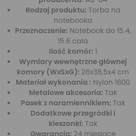
Rodzaj produktu:
Torba na
notebooka
Przeznaczenie:
Notebook do 15.4,
15.6 cala
Ilość komór:
1
Wymiary wewnętrzne głównej
komory (WxSxG):
26x38,5x4 cm
Materiał wykonania :
Nylon 1600
Metalowe akcesoria:
Tak
Pasek z naramiennikiem:
Tak
Dodatkowe przegródki i
kieszonki:
Tak
Gwarancja:
24 miesiące