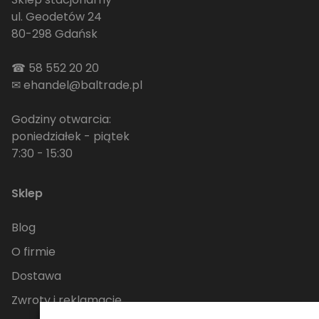
ul. Geodetów 24
80-298 Gdańsk
☎
58 552 20 20
✉
ehandel@baltrade.pl
Godziny otwarcia:
poniedziałek - piątek
7:30 - 15:30
Sklep
Blog
O firmie
Dostawa
Zwroty i reklamacje