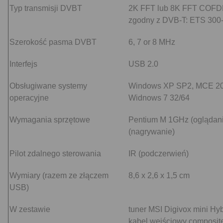
Typ transmisji DVBT
2K FFT lub 8K FFT COFDM
zgodny z DVB-T: ETS 300
Szerokość pasma DVBT
6, 7 or 8 MHz
Interfejs
USB 2.0
Obsługiwane systemy
Windows XP SP2, MCE 200
operacyjne
Widnows 7 32/64
Wymagania sprzętowe
Pentium M 1GHz (oglądani
(nagrywanie)
Pilot zdalnego sterowania
IR (podczerwień)
Wymiary (razem ze złączem
8,6 x 2,6 x 1,5 cm
USB)
W zestawie
tuner MSI Digivox mini Hyb
kabel wejściowy composite