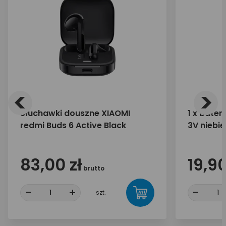
<
>
Słuchawki douszne XIAOMI
1 x bater
redmi Buds 6 Active Black
3V niebi
83,00 zł
19,90
brutto
-
+
-
szt.