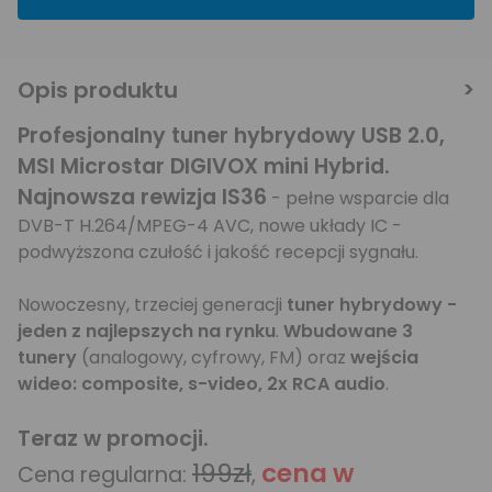
Opis produktu
Profesjonalny tuner hybrydowy USB 2.0,
MSI Microstar DIGIVOX mini Hybrid.
Najnowsza rewizja IS36
- pełne wsparcie dla
DVB-T H.264/MPEG-4 AVC, nowe układy IC -
podwyższona czułość i jakość recepcji sygnału.
Nowoczesny, trzeciej generacji
tuner hybrydowy -
jeden z najlepszych na rynku
.
Wbudowane 3
tunery
(analogowy, cyfrowy, FM) oraz
wejścia
wideo: composite, s-video, 2x RCA audio
.
Teraz w promocji.
199zł
cena w
Cena regularna:
,