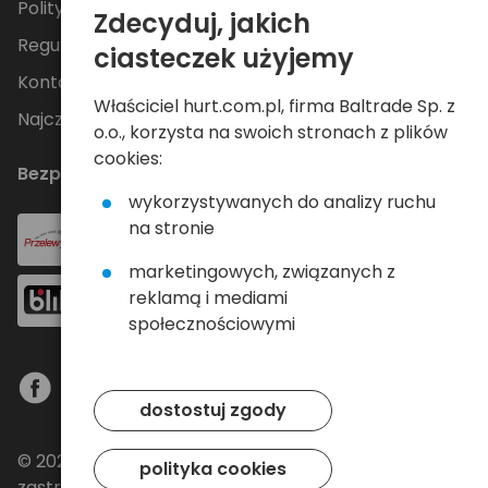
Polityka Prywatności
Zdecyduj, jakich
Regulamin
ciasteczek użyjemy
Kontakt
Właściciel hurt.com.pl, firma Baltrade Sp. z
Najczęściej zadawane pytania
o.o., korzysta na swoich stronach z plików
cookies:
Bezpieczne płatności
wykorzystywanych do analizy ruchu
na stronie
marketingowych, związanych z
reklamą i mediami
społecznościowymi
dostostuj zgody
© 2024 Baltrade sp. z o.o. - Wszelkie prawa
polityka cookies
zastrzeżone.