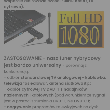
Wsparcie dla rozdzielczości FullHD 1080i (TV
cyfrowa).
ZASTOSOWANIE - nasz tuner hybrydowy
jest bardzo uniwersalny
- porównaj z
konkurencją:
- odbiór
standardiowej TV analogowej - kablówka,
telewizja "osiedlowa", antena siatkowa
itp.;
-
odbiór cyfrowej TV DVB-T z nadajników
naziemnych i kablowych
(pod warunkiem że sygnał
jest w postaci strumienia DVB-T, nie DVB-C);
-
nagrywanie
programów telewizyjnych na dysk