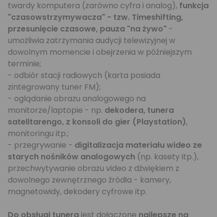
twardy komputera (zarówno cyfra i analog),
funkcja
"czasowstrzymywacza" - tzw. Timeshifting,
przesunięcie czasowe, pauza "na żywo"
-
umożliwia zatrzymania audycji telewizyjnej w
dowolnym momencie i obejrzenia w późniejszym
terminie;
- odbiór stacji radiowych (karta posiada
zintegrowany tuner FM);
- oglądanie obrazu analogowego na
monitorze/laptopie - np.
dekodera, tunera
satelitarengo, z konsoli do gier (Playstation)
,
monitoringu itp.;
- przegrywanie -
digitalizacja materiału wideo ze
starych nośników analogowych
(np. kasety itp.),
przechwytywanie obrazu video z dźwiękiem z
dowolnego zewnętrznego źródła - kamery,
magnetowidy, dekodery cyfrowe itp.
Do obsługi tunera
jest dołączone
najlepsze na