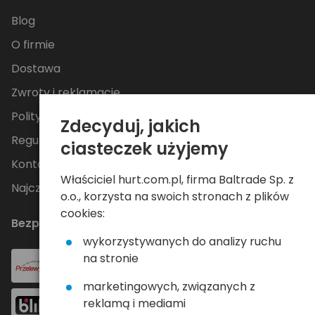
Blog
O firmie
Dostawa
Zwroty i reklamacje
Polityka Prywatności
Zdecyduj, jakich
Regulamin
ciasteczek użyjemy
Kontakt
Właściciel hurt.com.pl, firma Baltrade Sp. z
Najczęściej zadawane pytania
o.o., korzysta na swoich stronach z plików
cookies:
Bezpieczne płatności
wykorzystywanych do analizy ruchu
na stronie
marketingowych, związanych z
reklamą i mediami