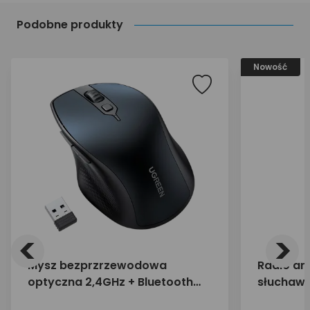
Podobne produkty
Nowość
<
>
Mysz bezprzrzewodowa
Radio an
optyczna 2,4GHz + Bluetooth
słuchawk
UGREEN 15807