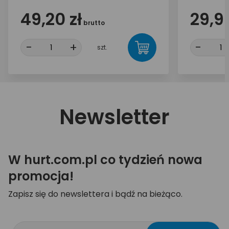
49,20 zł
29,99
brutto
-
+
-
szt.
Newsletter
W hurt.com.pl co tydzień nowa
promocja!
Zapisz się do newslettera i bądź na bieżąco.