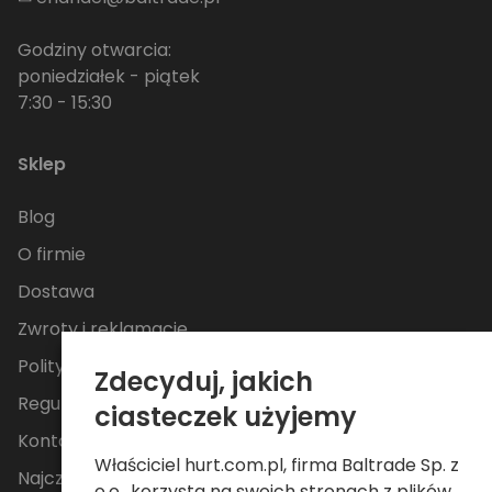
Godziny otwarcia:
poniedziałek - piątek
7:30 - 15:30
Sklep
Blog
O firmie
Dostawa
Zwroty i reklamacje
Polityka Prywatności
Zdecyduj, jakich
Regulamin
ciasteczek użyjemy
Kontakt
Właściciel hurt.com.pl, firma Baltrade Sp. z
Najczęściej zadawane pytania
o.o., korzysta na swoich stronach z plików