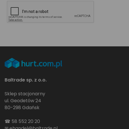
Baltrade sp. z o.o.
Sklep stacjonarny
ul. Geodetów 24
80-298 Gdańsk
☎
58 552 20 20
✉
ehandel@baltrade.pl