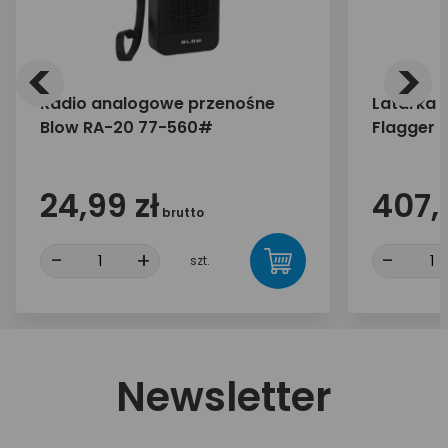
<
>
Radio analogowe przenośne
Latarka 
Blow RA-20 77-560#
Flagger 
24,99 zł
407,
brutto
-
+
-
szt.
Newsletter