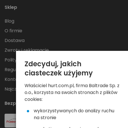
Sklep
Blog
O firmie
Dostawa
Zwroty i reklamacje
Polityka Prywatności
Zdecyduj, jakich
Regulamin
ciasteczek użyjemy
Kontakt
Właściciel hurt.com.pl, firma Baltrade Sp. z
Najczęściej zadawane pytania
o.o., korzysta na swoich stronach z plików
cookies:
Bezpieczne płatności
wykorzystywanych do analizy ruchu
na stronie