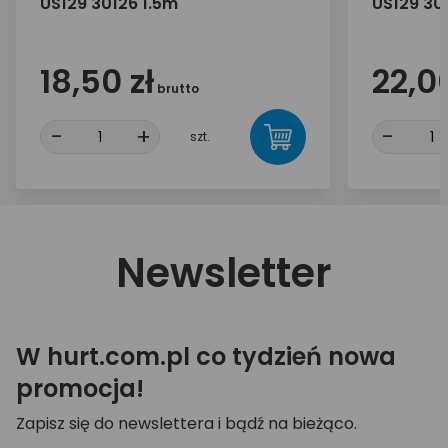
US129 30126 1.5m
US129 30
18,50 zł
22,00
brutto
-
+
-
szt.
Newsletter
W hurt.com.pl co tydzień nowa
promocja!
Zapisz się do newslettera i bądź na bieżąco.