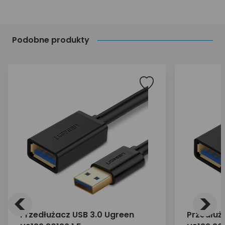
Podobne produkty
<
>
Przedłużacz USB 3.0 Ugreen
Przedłuż