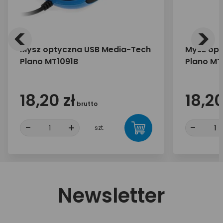
<
>
Mysz optyczna USB Media-Tech
Mysz opt
Plano MT1091B
Plano MT
18,20 zł
18,20
brutto
-
+
-
szt.
Newsletter