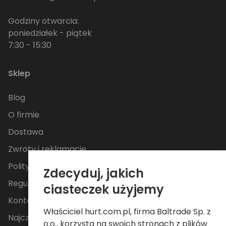
Godziny otwarcia:
poniedziałek - piątek
7:30 - 15:30
Sklep
Blog
O firmie
Dostawa
Zwroty i reklamacje
Polityka Prywatności
Zdecyduj, jakich
Regulamin
ciasteczek użyjemy
Kontakt
Właściciel hurt.com.pl, firma Baltrade Sp. z
Najczęściej zadawane pytania
o.o., korzysta na swoich stronach z plików