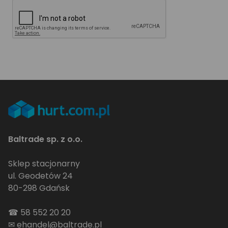
Baltrade sp. z o.o.
Sklep stacjonarny
ul. Geodetów 24
80-298 Gdańsk
☎
58 552 20 20
✉
ehandel@baltrade.pl