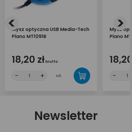
<
>
Mysz optyczna USB Media-Tech
Mysz opt
Plano MT1091B
Plano MT
18,20 zł
18,20
brutto
-
+
-
szt.
Newsletter