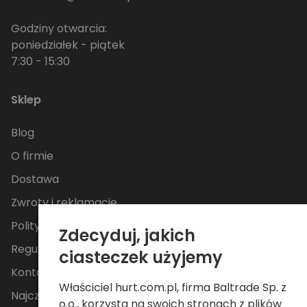
Godziny otwarcia:
poniedziałek - piątek
7:30 - 15:30
Sklep
Blog
O firmie
Dostawa
Zwroty i reklamacje
Polityka Prywatności
Zdecyduj, jakich
Regulamin
ciasteczek użyjemy
Kontakt
Właściciel hurt.com.pl, firma Baltrade Sp. z
Najczęściej zadawane pytania
o.o., korzysta na swoich stronach z plików