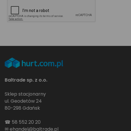
Baltrade sp. z o.o.
Sklep stacjonarny
ul. Geodetów 24
80-298 Gdańsk
☎
58 552 20 20
✉
ehandel@baltrade.pl