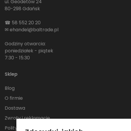
ul. Geodetów 24
80-298 Gdańsk
☎
58 552 20 20
✉
ehandel@baltrade.pl
Godziny otwarcia:
poniedziałek - piątek
7:30 - 15:30
Sklep
Blog
O firmie
Dostawa
Zwroty i reklamacje
Polityka Prywatności