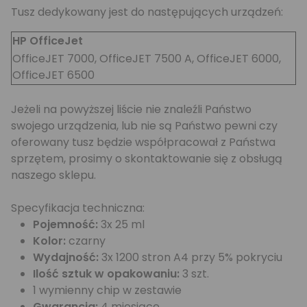
Tusz dedykowany jest do następujących urządzeń:
HP OfficeJet
OfficeJET 7000, OfficeJET 7500 A, OfficeJET 6000,
OfficeJET 6500
Jeżeli na powyższej liście nie znaleźli Państwo
swojego urządzenia, lub nie są Państwo pewni czy
oferowany tusz będzie współpracował z Państwa
sprzętem, prosimy o skontaktowanie się z obsługą
naszego sklepu.
Specyfikacja techniczna:
Pojemność:
3x 25 ml
Kolor:
czarny
Wydajność:
3x 1200 stron A4 przy 5% pokryciu
Ilość sztuk w opakowaniu:
3 szt.
1 wymienny chip w zestawie
Gwarancja:
4 miesiące