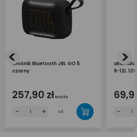
<
>
Głośnik Bluetooth JBL GO 5
akumulat
czarny
9-12L 12V
257,90 zł
69,99
brutto
-
+
-
szt.