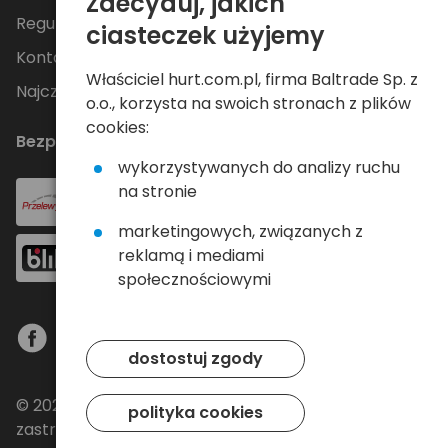
Zdecyduj, jakich
Regulamin
ciasteczek użyjemy
Kontakt
Właściciel hurt.com.pl, firma Baltrade Sp. z
Najczęściej zadawane pytania
o.o., korzysta na swoich stronach z plików
cookies:
Bezpieczne płatności
wykorzystywanych do analizy ruchu
na stronie
marketingowych, związanych z
reklamą i mediami
społecznościowymi
dostostuj zgody
© 2024 Baltrade sp. z o.o. - Wszelkie prawa
polityka cookies
zastrzeżone.