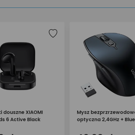
i douszne XIAOMI
Mysz bezprzrzewodow
s 6 Active Black
optyczna 2,4GHz + Blu
UGREEN 15807