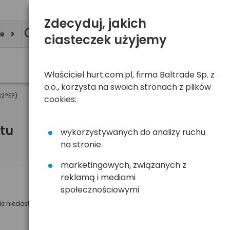
Zdecyduj, jakich
ie
ciasteczek użyjemy
Właściciel hurt.com.pl, firma Baltrade Sp. z
o.o., korzysta na swoich stronach z plików
32?E?)
cookies:
tu
wykorzystywanych do analizy ruchu
na stronie
marketingowych, związanych z
reklamą i mediami
Powiadom mnie o dostępności
społecznościowymi
ie niedostępny
Wyślemy powiadomienie o dostęności
na poniższy adres e-mail