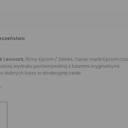
ieczeństwo
k
Lexmark,
firmy Eprom / 24inks
.
Tusze marki Eprom char
kością wydruku porównywalną z tuszami oryginalnymi.
o dobrych tuszy w atrakcyjnej cenie.
: