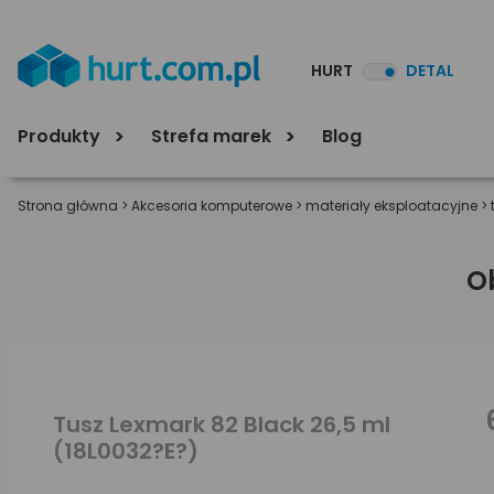
HURT
DETAL
Produkty
Strefa marek
Blog
Strona główna
>
Akcesoria komputerowe
>
materiały eksploatacyjne
>
O
Tusz Lexmark 82 Black 26,5 ml
(18L0032?E?)