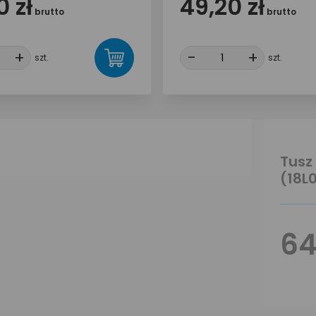
 zł
49,20 zł
brutto
brutto
+
+
-
-
+
+
szt.
szt.
Tusz
(18L
64