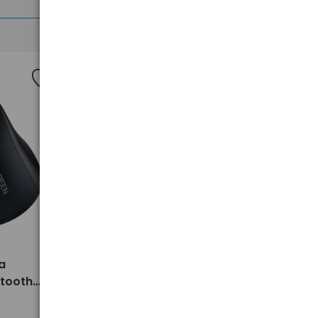
>
a
Obudowa dysku M.2 M-key
etooth
NVMe UGREEN CM400 10902