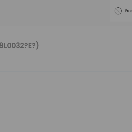
Pro
18L0032?E?)