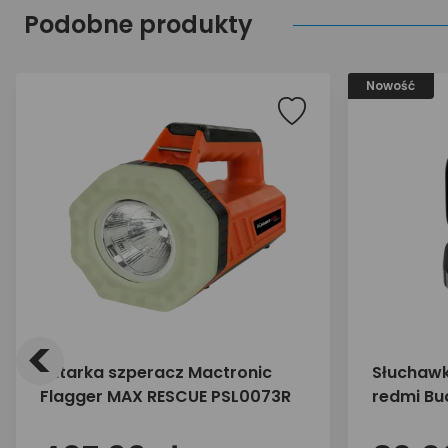
Podobne produkty
Nowość
<
Latarka szperacz Mactronic
Słuchawk
Flagger MAX RESCUE PSL0073R
redmi Bud