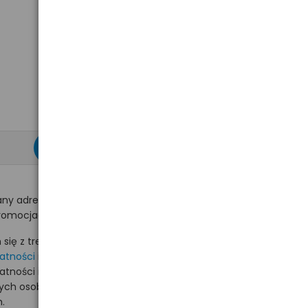
zapisz się >
ny adres e-mail
romocjach na hurt.com.pl.
ię z treścią i akceptuję
watności
i akceptuję
watności i wyrażam zgodę
nych osobowych na
.