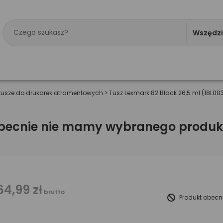
Wszędz
tusze do drukarek atramentowych
>
Tusz Lexmark 82 Black 26,5 ml (18L00
becnie nie mamy wybranego produk
64,99 zł
brutto
Produkt obecn