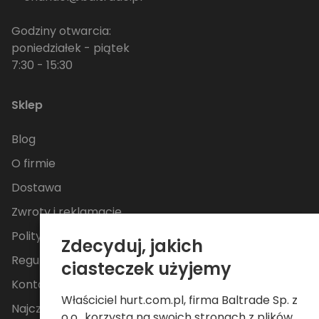
Godziny otwarcia:
poniedziałek - piątek
7:30 - 15:30
Sklep
Blog
O firmie
Dostawa
Zwroty i reklamacje
Polityka Prywatności
Zdecyduj, jakich
Regulamin
ciasteczek użyjemy
Kontakt
Właściciel hurt.com.pl, firma Baltrade Sp. z
Najczęściej zadawane pytania
o.o., korzysta na swoich stronach z plików