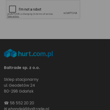
Baltrade sp. z o.o.
Sklep stacjonarny
ul. Geodetów 24
80-298 Gdańsk
☎
58 552 20 20
✉
ehandel@baltrade.pl