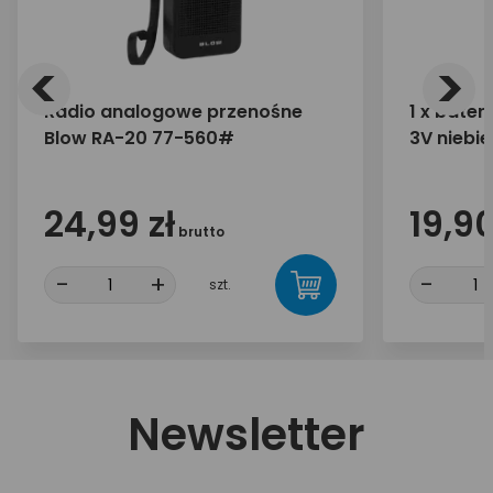
<
>
Radio analogowe przenośne
1 x bater
Blow RA-20 77-560#
3V niebi
24,99 zł
19,90
brutto
-
+
-
szt.
Newsletter