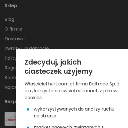
Sklep
Blog
O firmie
Dostawa
Zwroty i reklamacje
Polityka Prywatności
Zdecyduj, jakich
Regulamin
ciasteczek użyjemy
Kontakt
Właściciel hurt.com.pl, firma Baltrade Sp. z
Najczęściej zadawane pytania
o.o., korzysta na swoich stronach z plików
cookies:
Bezpieczne płatności
wykorzystywanych do analizy ruchu
na stronie
marketingowych, związanych z