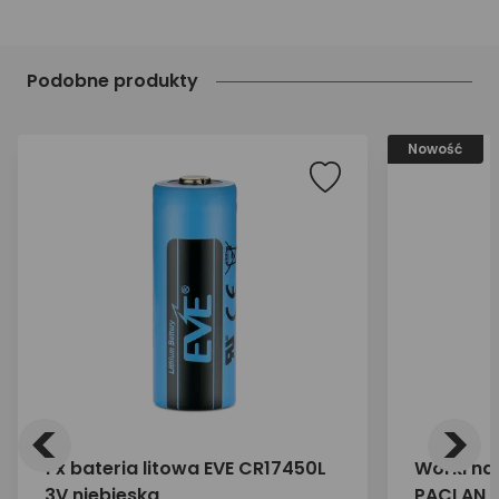
Podobne produkty
Nowość
<
>
1 x bateria litowa EVE CR17450L
Worki na
3V niebieska
PACLAN EX