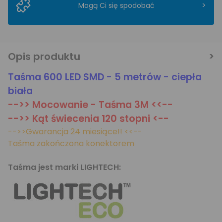
>
Mogą Ci się spodobać
Opis produktu
Taśma 600 LED SMD - 5 metrów - ciepła
biała
-->> Mocowanie - Taśma 3M <<--
-->> Kąt świecenia 120 stopni <--
-->>Gwarancja 24 miesiące!! <<--
Taśma zakończona konektorem
Taśma jest marki LIGHTECH: