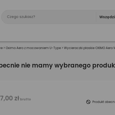
Wszędz
we
>
Oximo Aero z mocowaniem U-Type
>
Wycieraczki płaskie OXIMO Aero
becnie nie mamy wybranego produk
17,00 zł
brutto
Produkt obecn