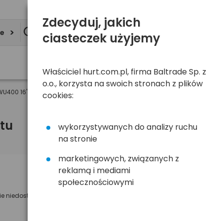
Zdecyduj, jakich
ie
ciasteczek użyjemy
Właściciel hurt.com.pl, firma Baltrade Sp. z
o.o., korzysta na swoich stronach z plików
 WU400 16" 400mm mocowanie: U-Type (1szt)
cookies:
tu
wykorzystywanych do analizy ruchu
na stronie
marketingowych, związanych z
reklamą i mediami
Powiadom mnie o dostępności
społecznościowymi
ie niedostępny
Wyślemy powiadomienie o dostęności
na poniższy adres e-mail