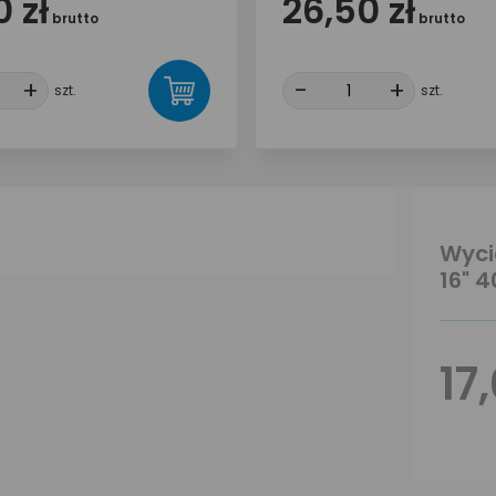
 zł
26,50 zł
brutto
brutto
+
+
-
-
+
+
szt.
szt.
Wyci
16" 
17