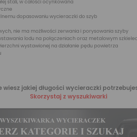
ej stali, w całości ocynkowana
yczne
alnemu dopasowaniu wycieraczki do szyb
ch, nie ma możliwości zerwania i porysowania szyby
owstawania lodu na połączeniach oraz metalowym szkiel
wierzchni wystawionej na działanie pędu powietrza
u
e wiesz jakiej długości wycieraczki potrzebuje
Skorzystaj z wyszukiwarki