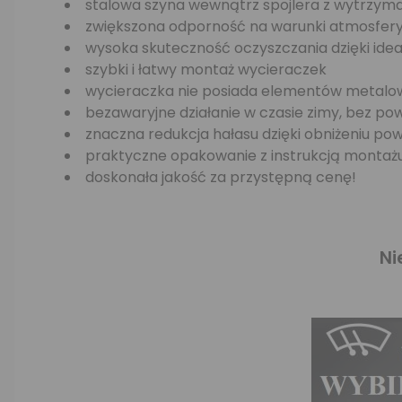
stalowa szyna wewnątrz spojlera z wytrzymał
zwiększona odporność na warunki atmosfer
wysoka skuteczność oczyszczania dzięki ide
szybki i łatwy montaż wycieraczek
wycieraczka nie posiada elementów metalowy
bezawaryjne działanie w czasie zimy, bez p
znaczna redukcja hałasu dzięki obniżeniu po
praktyczne opakowanie z instrukcją montaż
doskonała jakość za przystępną cenę!
Ni