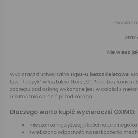
mieszanka
brak 
Nie wiesz ja
Wycieraczki uniwersalne
typu-U bezszkieletowe
. M
tzw. „haczyk” w kształcie litery „U”. Pióra bez kons
zaczepu pod osłoną wykonane jest w całości z metal
i skutecznie chronić przed korozją.
Dlaczego warto kupić wycieraczki OXIMO:
mieszanka najwyższej jakości naturalnego
ka
zwiększona odporność na uszkodzenia mech