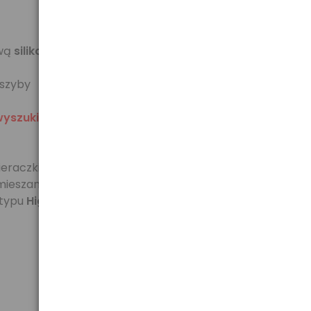
twą
silikonu
 szyby
wyszukiwarki
eraczki typu-U charakteryzują się mocowaniami na
ą mieszanką
silikonowo-kauczukową
, mocowanie
 typu
High-Carbon
w całości ocynkowanej aby długo