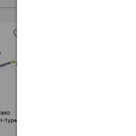
>
XIMO
Wycieraczka płaska OXIMO
i-Type
MT700 28" 700mm Multi-Type