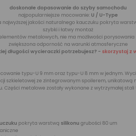
doskonałe dopasowanie do szyby samochodu
najpopularniejsze mocowanie:
U / U-Type
 najwyższej jakości naturalnego kauczuku pokryta wars
szybki i łatwy montaż
elementów metalowych, nie ma możliwości porysowania
zwiększona odporność na warunki atmosferyczne
kiej długości wycieraczki potrzebujesz? -
skorzystaj z 
ocowanie typu-U 9 mm oraz typu-U 8 mm w jednym. Wyci
trukcji szkieletowej ze zintegrowanym spoilerem, unikatow
u. Części metalowe zostały wykonane z wytrzymałej stali
uczuku
pokryta warstwą
silikonu
grubości 80 um
aniczne