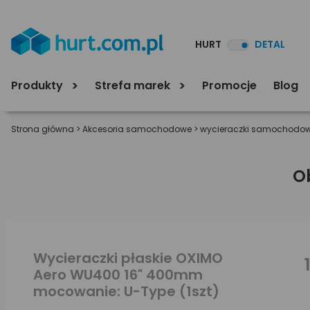
HURT
DETAL
Produkty
Strefa marek
Promocje
Blog
Strona główna
>
Akcesoria samochodowe
>
wycieraczki samochodo
O
Wycieraczki płaskie OXIMO
Aero WU400 16" 400mm
mocowanie: U-Type (1szt)