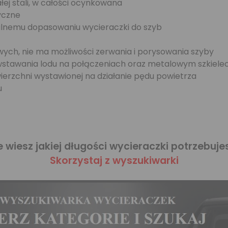
ej stali, w całości ocynkowana
yczne
alnemu dopasowaniu wycieraczki do szyb
ch, nie ma możliwości zerwania i porysowania szyby
owstawania lodu na połączeniach oraz metalowym szkiel
wierzchni wystawionej na działanie pędu powietrza
u
e wiesz jakiej długości wycieraczki potrzebuje
Skorzystaj z wyszukiwarki