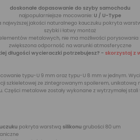
doskonałe dopasowanie do szyby samochodu
najpopularniejsze mocowanie:
U / U-Type
 najwyższej jakości naturalnego kauczuku pokryta wars
szybki i łatwy montaż
elementów metalowych, nie ma możliwości porysowania
zwiększona odporność na warunki atmosferyczne
kiej długości wycieraczki potrzebujesz? -
skorzystaj z 
ocowanie typu-U 9 mm oraz typu-U 8 mm w jednym. Wyci
trukcji szkieletowej ze zintegrowanym spoilerem, unikatow
u. Części metalowe zostały wykonane z wytrzymałej stali
uczuku
pokryta warstwą
silikonu
grubości 80 um
aniczne