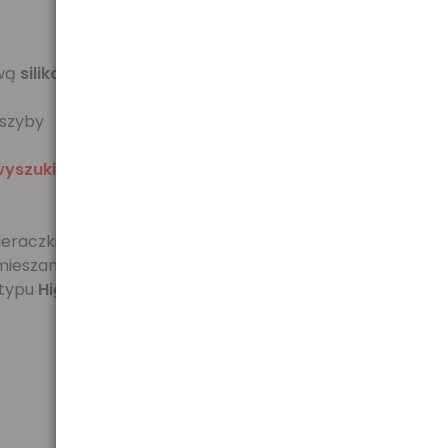
twą
silikonu
 szyby
wyszukiwarki
eraczki typu-U charakteryzują się mocowaniami na
ą mieszanką
silikonowo-kauczukową
, mocowanie
 typu
High-Carbon
w całości ocynkowanej aby długo