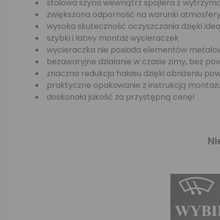
stalowa szyna wewnątrz spojlera z wytrzymał
zwiększona odporność na warunki atmosfer
wysoka skuteczność oczyszczania dzięki ide
szybki i łatwy montaż wycieraczek
wycieraczka nie posiada elementów metalowy
bezawaryjne działanie w czasie zimy, bez p
znaczna redukcja hałasu dzięki obniżeniu po
praktyczne opakowanie z instrukcją montaż
doskonała jakość za przystępną cenę!
Ni