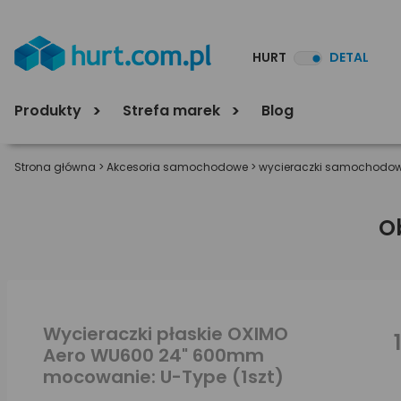
HURT
DETAL
Produkty
Strefa marek
Blog
Strona główna
>
Akcesoria samochodowe
>
wycieraczki samochodo
O
Wycieraczki płaskie OXIMO
Aero WU600 24" 600mm
mocowanie: U-Type (1szt)