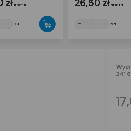
 zł
26,50 zł
brutto
brutto
+
+
-
-
+
+
szt.
szt.
Wyci
24" 
17