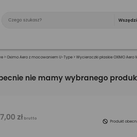
Wszędz
we
>
Oximo Aero z mocowaniem U-Type
>
Wycieraczki płaskie OXIMO Aer
becnie nie mamy wybranego produk
17,00 zł
brutto
Produkt obecn