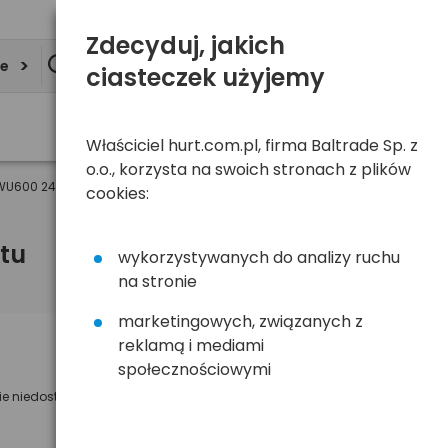
Zdecyduj, jakich
ie
ciasteczek użyjemy
Właściciel hurt.com.pl, firma Baltrade Sp. z
o.o., korzysta na swoich stronach z plików
o WU600 24" 600mm mocowanie: U-Type (1szt)
cookies:
tu
wykorzystywanych do analizy ruchu
na stronie
marketingowych, związanych z
reklamą i mediami
Powiadom mnie o dostępności
społecznościowymi
ie niedostępny
Wyślemy powiadomienie o dostęności
na poniższy adres e-mail