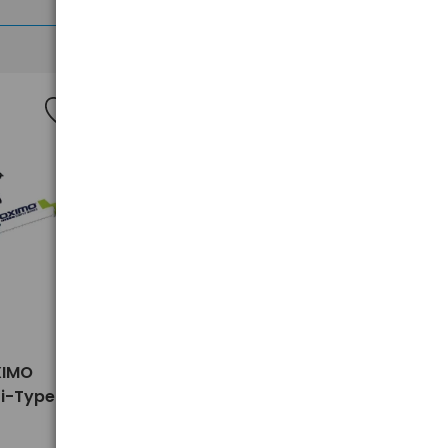
>
XIMO
Wycieraczka płaska OXIMO
i-Type
MT650 26" 650mm Multi-Type