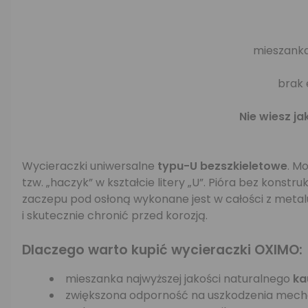
mieszanka
brak 
Nie wiesz ja
Wycieraczki uniwersalne
typu-U bezszkieletowe
. M
tzw. „haczyk” w kształcie litery „U”. Pióra bez kons
zaczepu pod osłoną wykonane jest w całości z metal
i skutecznie chronić przed korozją.
Dlaczego warto kupić wycieraczki OXIMO:
mieszanka najwyższej jakości naturalnego
ka
zwiększona odporność na uszkodzenia mech