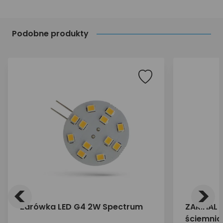
Podobne produkty
<
>
Żarówka LED G4 2W Spectrum
ZAR.HAL
ściemnia