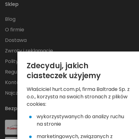
Sklep
Blog
O firmie
Dostawa
Zwroty i reklamacje
Polityka Prywatności
Zdecyduj, jakich
Regulamin
ciasteczek użyjemy
Kontakt
Właściciel hurt.com.pl, firma Baltrade Sp. z
Najczęściej zadawane pytania
o.o., korzysta na swoich stronach z plików
cookies:
Bezpieczne płatności
wykorzystywanych do analizy ruchu
na stronie
marketingowych, związanych z