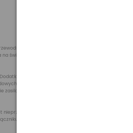
rzewodnikowych diod ledowych, które określane są
a na światło. Żarówki ledowe mogą zatem pobierać
Dodatkową zaletą żarówek ledowych jest długi czas
edowych szacowana jest na 50 000 godzin. Cechy te
zasilania wewnętrz żarówki, co czynią ją jeszcze
est nieprzyjemne dla oka oraz w dłuższym okresie staje
ączniku światła.