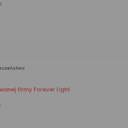
D
ieczeństwo
anej firmy Forever Light
D