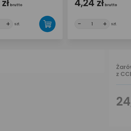
 zł
4,24 zł
brutto
brutto
+
+
-
-
+
+
szt.
szt.
Żaró
z CC
24