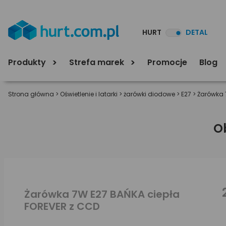
HURT
DETAL
Produkty
Strefa marek
Promocje
Blog
Strona główna
>
Oświetlenie i latarki
>
żarówki diodowe
>
E27
>
Żarówka 
O
Żarówka 7W E27 BAŃKA ciepła
FOREVER z CCD