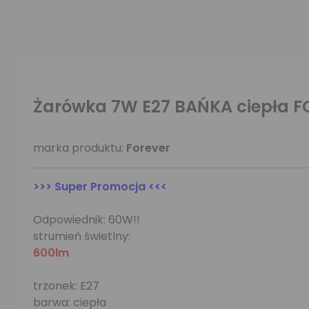
Żarówka 7W E27 BAŃKA ciepła F
marka produktu:
Forever
>>> Super Promocja <<<
Odpowiednik: 60W!!
strumień świetlny:
600lm
trzonek: E27
barwa: ciepła