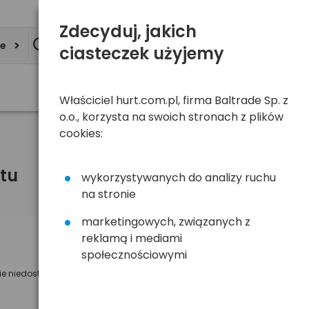
Zdecyduj, jakich
ie
ciasteczek użyjemy
Właściciel hurt.com.pl, firma Baltrade Sp. z
o.o., korzysta na swoich stronach z plików
cookies:
tu
wykorzystywanych do analizy ruchu
na stronie
marketingowych, związanych z
reklamą i mediami
Powiadom mnie o dostępności
społecznościowymi
ie niedostępny
Wyślemy powiadomienie o dostęności
na poniższy adres e-mail