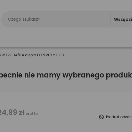
Wszędz
7W E27 BAŃKA ciepła FOREVER z CCD
becnie nie mamy wybranego produk
24,99 zł
brutto
Produkt obecn