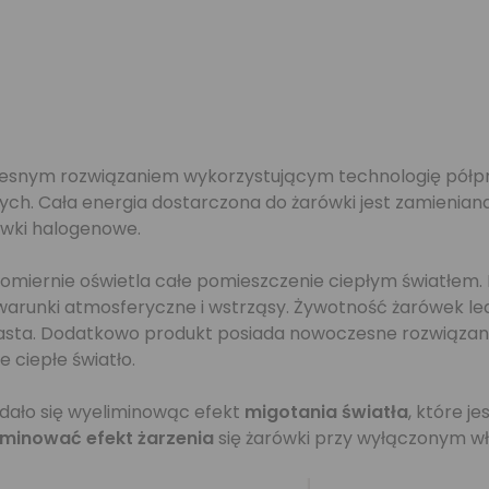
czesnym rozwiązaniem wykorzystującym technologię półp
h. Cała energia dostarczona do żarówki jest zamienian
rówki halogenowe.
miernie oświetla całe pomieszczenie ciepłym światłem. 
 warunki atmosferyczne i wstrząsy. Żywotność żarówek l
asta. Dodatkowo produkt posiada nowoczesne rozwiązanie 
 ciepłe światło.
udało się wyeliminowąc efekt
migotania światła
, które j
iminować efekt żarzenia
się żarówki przy wyłączonym wł