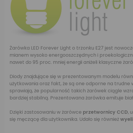
Żarówka LED Forever Light o trzonku E27 jest nowo
mianem wysoko energooszczędnych i proekologicznyc
nawet do 95 proc. mniej energii aniżeli klasyczne ża
Diody znajdujące się w prezentowanym modelu równo
użytkowania oraz fakt, że są one odporne na trudne
sprawiają, że popularność takich żarówek ciągle wzr
bardziej stabilną. Prezentowana żarówka emituje białe
Dzięki zastosowaniu w żarówce
przetwornicy CCD
, 
się męczącę dla użytkownika. Udało się również
wyel