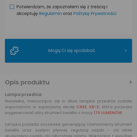
Potwierdzam, że zapoznałem się z treścią i
akceptuję
Regulamin
oraz
Politykę Prywatności
>
Mogą Ci się spodobać
Opis produktu
Lampa przednia
Niewielka, mieszcząca się w dłoni lampka przednia została
wyposażona w superjasną diodę
CREE XR-E
, która pozwala
wygenerować silny strumień światła o mocy
170 LUMENÓW
.
Lampka posiada soczewkę generującą równomierny strumień
światła oraz system płynnej regulacji wiązki - od silnie
skupionego punktu do olbrzymiej plamy. Wykonana z wysokiej