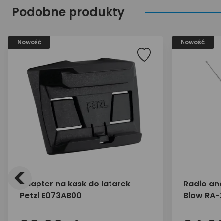
Podobne produkty
Nowość
Nowość
<
adapter na kask do latarek
Radio an
Petzl E073AB00
Blow RA