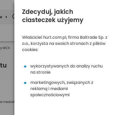
Zdecyduj, jakich
ie
ciasteczek użyjemy
Właściciel hurt.com.pl, firma Baltrade Sp. z
o.o., korzysta na swoich stronach z plików
wy MCX
cookies:
tu
wykorzystywanych do analizy ruchu
na stronie
marketingowych, związanych z
reklamą i mediami
Powiadom mnie o dostępności
społecznościowymi
ie niedostępny
Wyślemy powiadomienie o dostęności
na poniższy adres e-mail