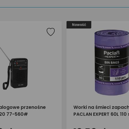
Nowość
alogowe przenośne
Worki na śmieci zapa
-20 77-560#
PACLAN EXPERT 60L 110 