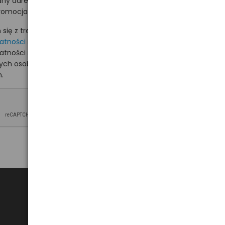
ny adres e-mail
romocjach na hurt.com.pl.
ię z treścią i akceptuję
watności
i akceptuję
watności i wyrażam zgodę
nych osobowych na
.