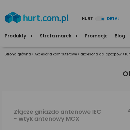
HURT
DETAL
Produkty
Strefa marek
Promocje
Blog
Strona główna
>
Akcesoria komputerowe
>
akcesoria do laptopów
>
tu
O
Złącze gniazdo antenowe IEC
- wtyk antenowy MCX