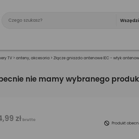
Wszędz
nery TV
>
anteny, akcesoria
>
Złącze gniazdo antenowe IEC - wtyk anteno
becnie nie mamy wybranego produk
4,99 zł
brutto
Produkt obecn