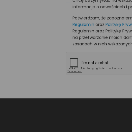
Chcę otrzymywać na wskaza
informacje o nowościach i p
Potwierdzam, że zapoznałem s
Regulamin
oraz
Politykę Pry
Regulamin oraz Politykę Pry
na przetwarzanie moich da
zasadach w nich wskazanych