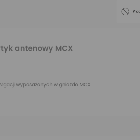
Pro
 wtyk antenowy MCX
gacji wyposażonych w gniazdo MCX.