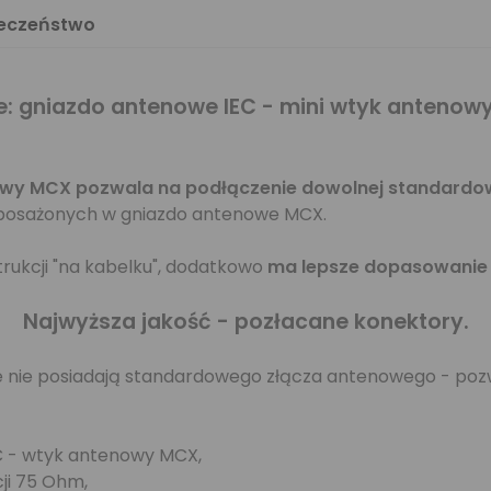
ieczeństwo
e: gniazdo antenowe IEC - mini wtyk antenow
owy MCX pozwala na podłączenie dowolnej standardo
wyposażonych w gniazdo antenowe MCX.
rukcji "na kabelku", dodatkowo
ma lepsze dopasowanie 
Najwyższa jakość - pozłacane konektory.
re nie posiadają standardowego złącza antenowego - poz
EC - wtyk antenowy MCX,
ji 75 Ohm,