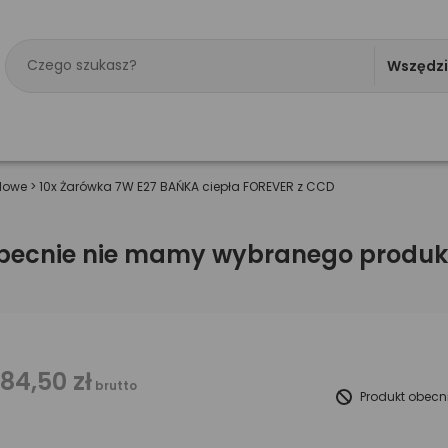
Wszędz
dowe
>
10x Żarówka 7W E27 BAŃKA ciepła FOREVER z CCD
becnie nie mamy wybranego produk
184,50 zł
brutto
Produkt obecn