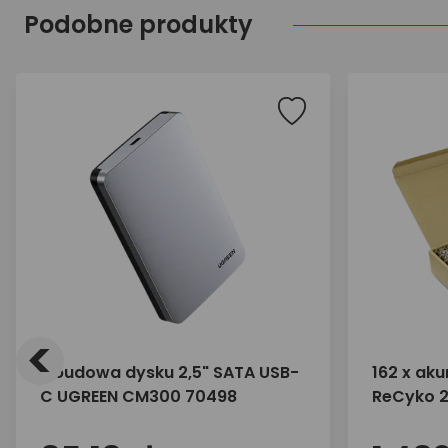
Podobne produkty
<
Obudowa dysku 2,5" SATA USB-
162 x aku
C UGREEN CM300 70498
ReCyko 
luzem