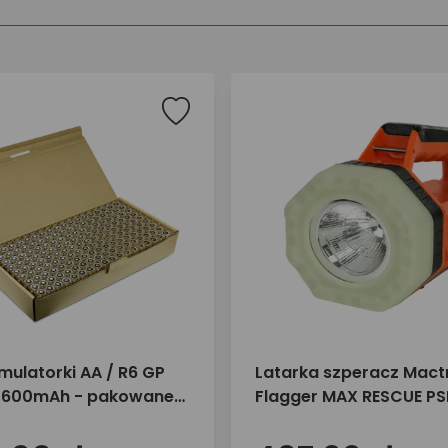
mulatorki AA / R6 GP
Latarka szperacz Mact
2600mAh - pakowane
Flagger MAX RESCUE P