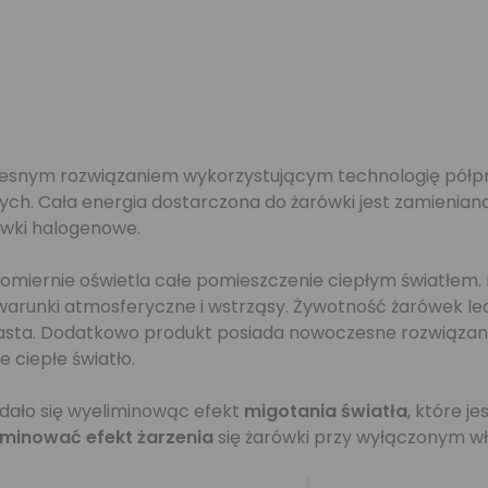
czesnym rozwiązaniem wykorzystującym technologię półp
h. Cała energia dostarczona do żarówki jest zamienian
rówki halogenowe.
miernie oświetla całe pomieszczenie ciepłym światłem. 
 warunki atmosferyczne i wstrząsy. Żywotność żarówek l
asta. Dodatkowo produkt posiada nowoczesne rozwiązanie 
 ciepłe światło.
udało się wyeliminowąc efekt
migotania światła
, które j
iminować efekt żarzenia
się żarówki przy wyłączonym wł