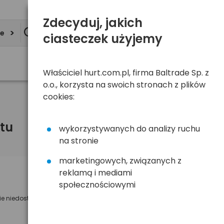
Zdecyduj, jakich
ie
ciasteczek użyjemy
Właściciel hurt.com.pl, firma Baltrade Sp. z
o.o., korzysta na swoich stronach z plików
cookies:
tu
wykorzystywanych do analizy ruchu
na stronie
marketingowych, związanych z
reklamą i mediami
Powiadom mnie o dostępności
społecznościowymi
ie niedostępny
Wyślemy powiadomienie o dostęności
na poniższy adres e-mail