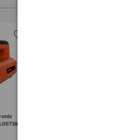
>
ronic
1 x bateria litowa EVE CR17450L
SL0073R
3V niebieska