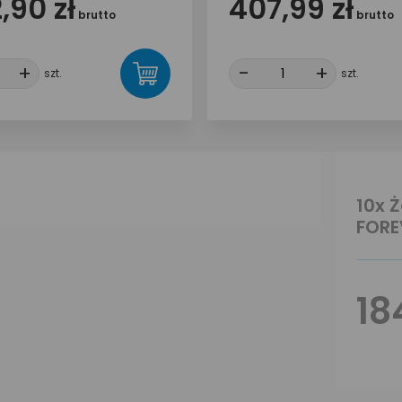
,90 zł
407,99 zł
brutto
brutto
+
+
-
-
+
+
szt.
szt.
10x 
FORE
18