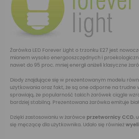
Żarówka LED Forever Light o trzonku E27 jest nowo
mianem wysoko energooszczędnych i proekologicznyc
nawet do 95 proc. mniej energii aniżeli klasyczne ża
Diody znajdujące się w prezentowanym modelu równo
użytkowania oraz fakt, że są one odporne na trudne
sprawiają, że popularność takich żarówek ciągle wzr
bardziej stabilną. Prezentowana żarówka emituje białe
Dzięki zastosowaniu w żarówce
przetwornicy CCD
, 
się męczącę dla użytkownika. Udało się również
wyel