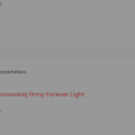
D
ieczeństwo
omowanej firmy Forever Light
D