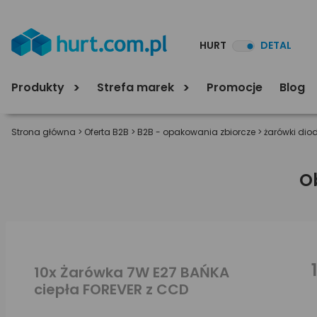
HURT
DETAL
Produkty
Strefa marek
Promocje
Blog
Strona główna
>
Oferta B2B
>
B2B - opakowania zbiorcze
>
żarówki dio
O
10x Żarówka 7W E27 BAŃKA
ciepła FOREVER z CCD