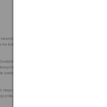
rzewodnikowych diod ledowych, które określane są
a na światło. Żarówki ledowe mogą zatem pobierać
Dodatkową zaletą żarówek ledowych jest długi czas
edowych szacowana jest na 50 000 godzin. Cechy te
zasilania wewnętrz żarówki, co czynią ją jeszcze
est nieprzyjemne dla oka oraz w dłuższym okresie staje
ączniku światła.