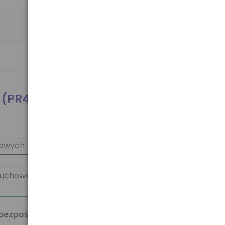
3 (PR48)
howych - firmy
Rayovac
łuchowe:
bezpośrednio od producenta, gwarantuje to