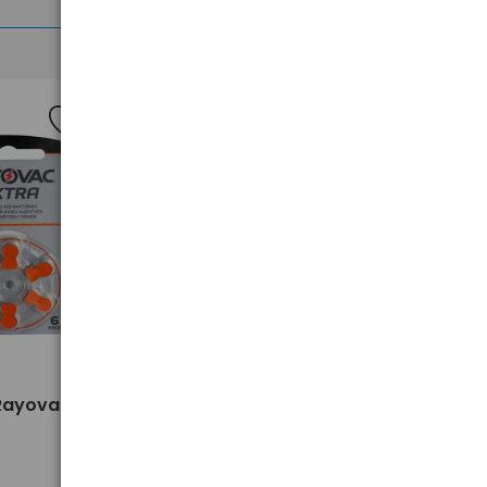
>
 Rayovac
600 x baterie słuchowe
Rayovac Extra 13