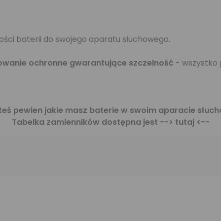
ości baterii do swojego aparatu słuchowego.
owanie ochronne gwarantujące szczelność
- wszystko p
steś pewien jakie masz baterie w swoim aparacie słu
Tabelka zamienników dostępna jest
--> tutaj <--