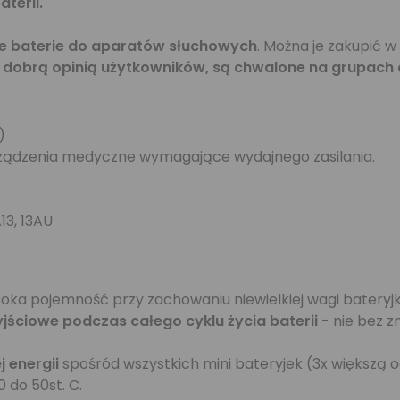
terii.
e baterie do aparatów słuchowych
. Można je zakupić 
o dobrą opinią użytkowników, są chwalone na grupach 
)
rządzenia medyczne wymagające wydajnego zasilania.
13, 13AU
ka pojemność przy zachowaniu niewielkiej wagi bateryj
yjściowe podczas całego cyklu życia baterii
- nie bez 
 energii
spośród wszystkich mini bateryjek (3x większą o
 do 50st. C.