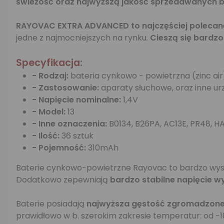
świeżość oraz najwyższą jakość sprzedawanych ba
RAYOVAC EXTRA ADVANCED to najczęściej polecan
jedne z najmocniejszych na rynku.
Cieszą się bardz
Specyfikacja:
- Rodzaj:
bateria cynkowo - powietrzna (zinc air
- Zastosowanie:
aparaty słuchowe, oraz inne u
- Napięcie nominalne:
1,4V
- Model:
13
- Inne oznaczenia:
B0134, B26PA, AC13E, PR48, HA
- Ilość:
36 sztuk
- Pojemność:
310mAh
Baterie cynkowo-powietrzne Rayovac to bardzo wyso
Dodatkowo zepewniają
bardzo stabilne napięcie w
Baterie posiadają
najwyższa gęstość zgromadzonej
prawidłowo w b. szerokim zakresie temperatur: od -10