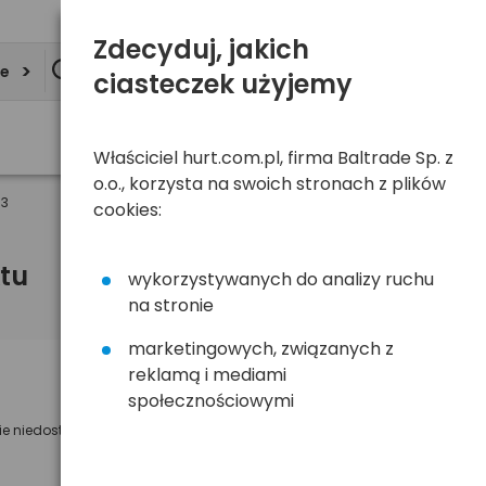
Zdecyduj, jakich
ie
ciasteczek użyjemy
Właściciel hurt.com.pl, firma Baltrade Sp. z
o.o., korzysta na swoich stronach z plików
13
cookies:
tu
wykorzystywanych do analizy ruchu
na stronie
marketingowych, związanych z
reklamą i mediami
Powiadom mnie o dostępności
społecznościowymi
ie niedostępny
Wyślemy powiadomienie o dostęności
na poniższy adres e-mail