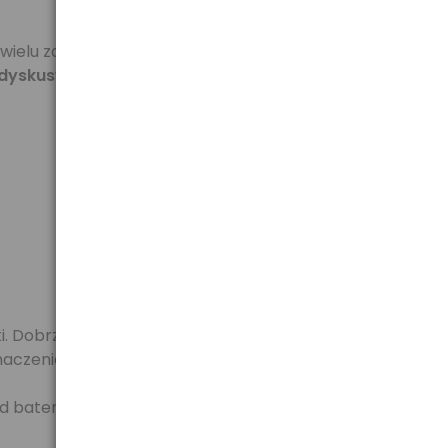
w wielu zakładach laryngologicznych. Uważane są za
dyskusyjnych.
ki. Dobrze znoszą rozładowanie wysokim prądem.
znaczenia w przypadku wielu urządzeń medycznych.
d baterii srebrowych). Dodatkowo baterie działają