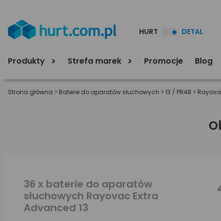
HURT
DETAL
Produkty
Strefa marek
Promocje
Blog
Strona główna
>
Baterie do aparatów słuchowych
>
13 / PR48
>
Rayovac
O
36 x baterie do aparatów
słuchowych Rayovac Extra
Advanced 13