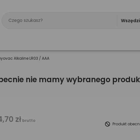
Wszędz
ayovac Alkaline LR03 / AAA
becnie nie mamy wybranego produk
4,70 zł
brutto
Produkt obecn