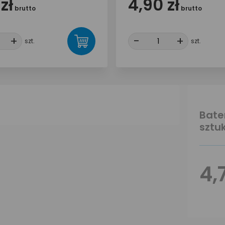
zł
4,90 zł
brutto
brutto
+
+
-
-
+
+
szt.
szt.
Bate
sztuk
4,