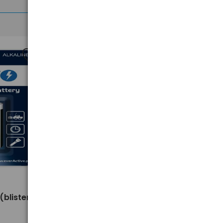
>
10 x Energizer Industrial
(blister)
LR03/AAA