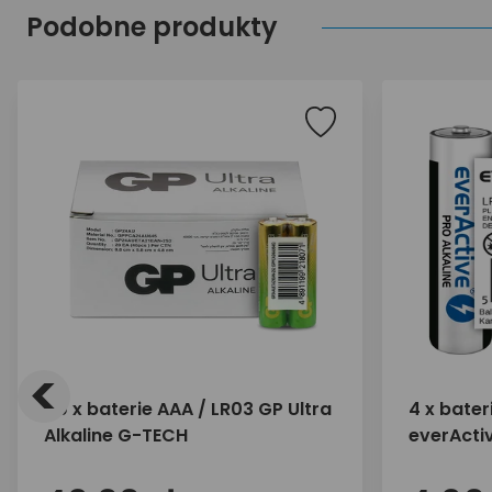
Podobne produkty
<
40 x baterie AAA / LR03 GP Ultra
4 x bater
Alkaline G-TECH
everActiv