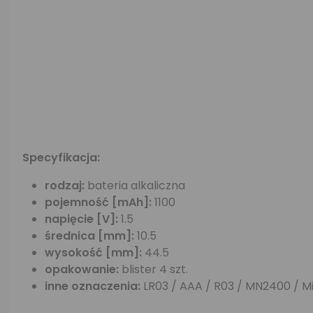
Specyfikacja:
rodzaj:
bateria alkaliczna
pojemność [mAh]:
1100
napięcie [V]:
1.5
średnica [mm]:
10.5
wysokość [mm]:
44.5
opakowanie:
blister 4 szt.
inne oznaczenia:
LR03 / AAA / R03 / MN2400 / Mic