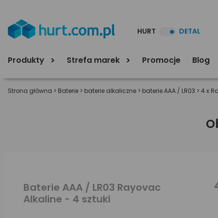
HURT
DETAL
Produkty
Strefa marek
Promocje
Blog
Strona główna
>
Baterie
>
baterie alkaliczne
>
baterie AAA / LR03
>
4 x R
O
Baterie AAA / LR03 Rayovac
Alkaline - 4 sztuki