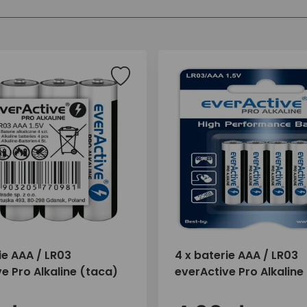
ie AAA / LR03
4 x baterie AAA / LR03
e Pro Alkaline (taca)
everActive Pro Alkaline 