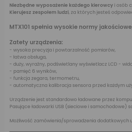
Niezbędne wyposażenie każdego kierowcy
i osób 
Kierujesz zespołem ludzi
, za których jesteś odpowi
MTX101 spełnia wysokie normy jakościowe
Zatety urządzenia:
- wysoka precyzja i powtarzalność pomiarów,
- łatwa obsługa,
- duży, wyraźny, podświetlany wyświetlacz LCD - wi
- pamięć 6 wyników,
- funkcja zegara, termometru,
- automatyczna kalibracja sensora przed każdym uż
Urządzenie jest standardowo ładowane przez kompute
Pasujące ładowarki USB (sieciowe i samochodowe) są
Możliwość zamówienia/sprowadzenia dodatkowych ust