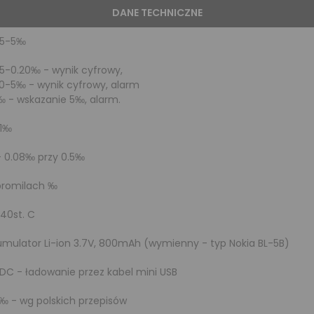
DANE TECHNICZNE
05-5‰
5-0.20‰ - wynik cyfrowy,
20-5‰ - wynik cyfrowy, alarm
‰ - wskazanie 5‰, alarm.
01‰
- 0.08‰ przy 0.5‰
promilach ‰
..40st. C
umulator Li-ion 3.7V, 800mAh (wymienny - typ Nokia BL-5B)
DC - ładowanie przez kabel mini USB
‰ - wg polskich przepisów