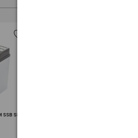
Nowość
>
 SSB SBL
akumulator żelowy AGM SSB SBL
20-12i 12V 20Ah M5