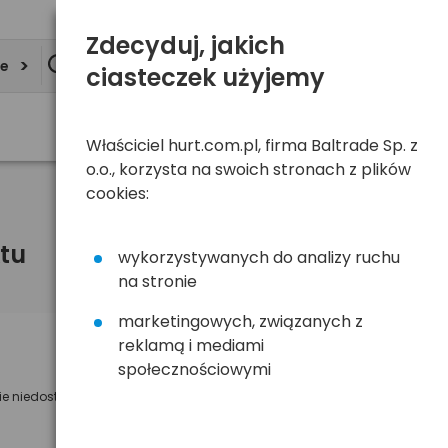
Zdecyduj, jakich
ie
ciasteczek użyjemy
Właściciel hurt.com.pl, firma Baltrade Sp. z
o.o., korzysta na swoich stronach z plików
cookies:
tu
wykorzystywanych do analizy ruchu
na stronie
marketingowych, związanych z
reklamą i mediami
Powiadom mnie o dostępności
społecznościowymi
ie niedostępny
Wyślemy powiadomienie o dostęności
na poniższy adres e-mail