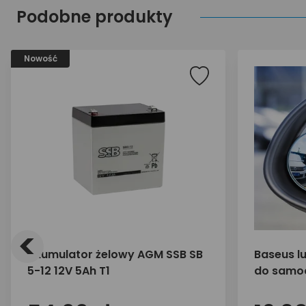
Podobne produkty
Nowość
<
akumulator żelowy AGM SSB SB
Baseus l
5-12 12V 5Ah T1
do samoc
01