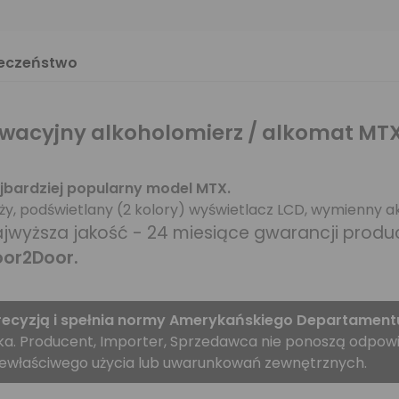
ieczeństwo
wacyjny alkoholomierz / alkomat MTX
jbardziej popularny model MTX.
ży, podświetlany (2 kolory) wyświetlacz LCD, wymienny ak
jwyższa jakość - 24 miesiące gwarancji prod
or2Door.
recyzją i spełnia normy Amerykańskiego Departamentu 
a. Producent, Importer, Sprzedawca nie ponoszą odpowied
ewłaściwego użycia lub uwarunkowań zewnętrznych.