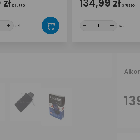
 zł
134,99 zł
brutto
brutto
+
+
-
-
+
+
szt.
szt.
Alko
13