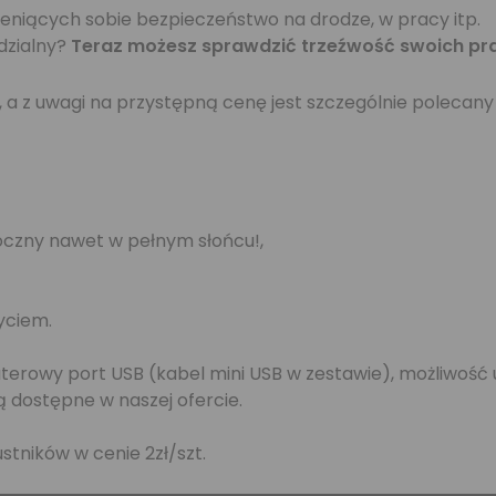
ceniących sobie bezpieczeństwo na drodze, w pracy itp.
edzialny?
Teraz możesz sprawdzić trzeźwość swoich pr
, a z uwagi na przystępną cenę jest szczególnie polecany
doczny nawet w pełnym słońcu!,
yciem.
rowy port USB (kabel mini USB w zestawie), możliwość 
 dostępne w naszej ofercie.
ników w cenie 2zł/szt.