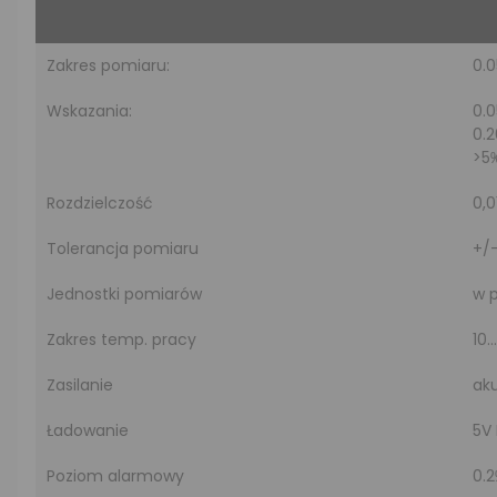
Zakres pomiaru:
0.
Wskazania:
0.0
0.
>5
Rozdzielczość
0,
Tolerancja pomiaru
+/
Jednostki pomiarów
w 
Zakres temp. pracy
10.
Zasilanie
ak
Ładowanie
5V 
Poziom alarmowy
0.2