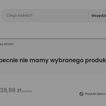
Wszędz
wy MTX101
becnie nie mamy wybranego produk
139,99 zł
brutto
Produkt obecn