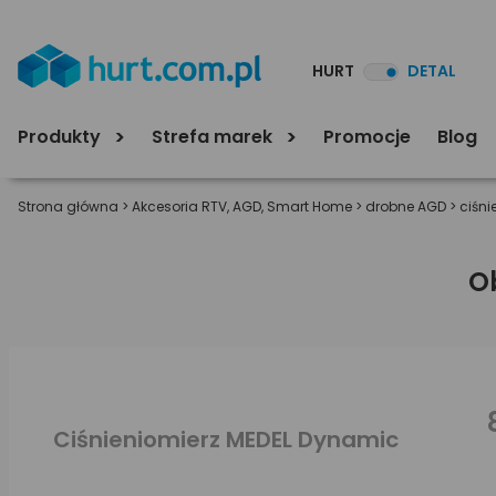
HURT
DETAL
Produkty
Strefa marek
Promocje
Blog
Strona główna
>
Akcesoria RTV, AGD, Smart Home
>
drobne AGD
>
ciśni
O
Ciśnieniomierz MEDEL Dynamic