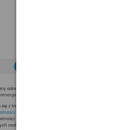
zapisz się >
ny adres e-mail
romocjach na hurt.com.pl.
ię z treścią i akceptuję
watności
i akceptuję
watności i wyrażam zgodę
nych osobowych na