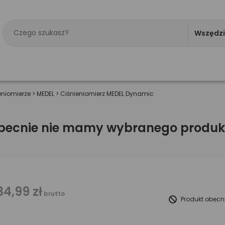
Wszędz
eniomierze
>
MEDEL
>
Ciśnieniomierz MEDEL Dynamic
becnie nie mamy wybranego produk
84,99 zł
brutto
Produkt obecn