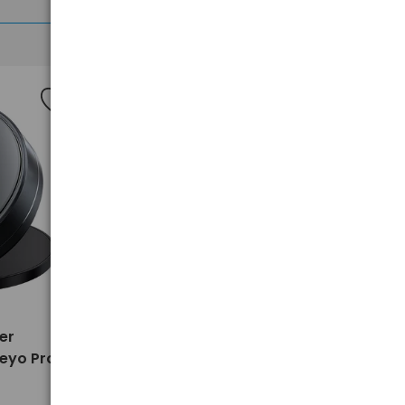
>
er
Czajnik MPM MCZ-85B 2200W
eyo Pro
1,7L biały