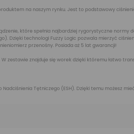
oduktem na naszym rynku. Jest to podstawowy ciśnienio
ądzenie, które spełnia najbardziej rygorystyczne normy 
). Dzięki technologi Fuzzy Logic pozwala mierzyć ciśnieni
śnieniomierz przenośny. Posiada aż 5 lat gwarancji!
 W zestawie znajduje się worek dzięki któremu łatwo tra
wo Nadciśnienia Tętniczego (ESH). Dzięki temu możesz m