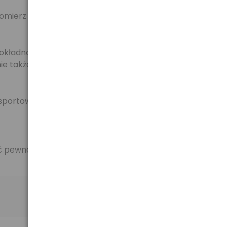
mierz z rodziny Medel. Przystępna cena i łatwość
dokładności pomiaru, narzucone przez organizację
e także przy nieregularnej pracy serca. Niewielka
nsportować ciśnieniomierz wraz z mankietem.
ieć pewność, że przeprowadzane badanie da