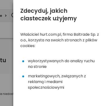
Zdecyduj, jakich
ie
ciasteczek użyjemy
Właściciel hurt.com.pl, firma Baltrade Sp. z
o.o., korzysta na swoich stronach z plików
cookies:
tu
wykorzystywanych do analizy ruchu
na stronie
marketingowych, związanych z
reklamą i mediami
Powiadom mnie o dostępności
społecznościowymi
ie niedostępny
Wyślemy powiadomienie o dostęności
na poniższy adres e-mail