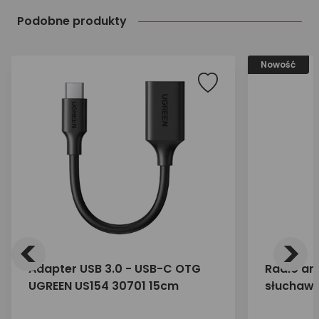
Podobne produkty
Nowość
<
>
Adapter USB 3.0 - USB-C OTG
Radio an
UGREEN US154 30701 15cm
słuchawk