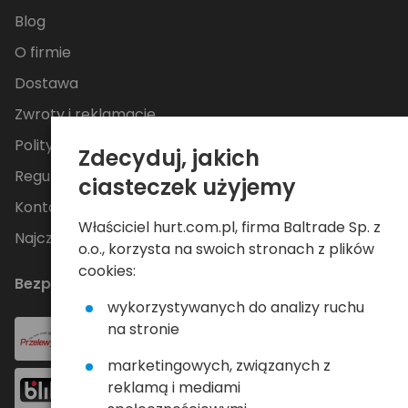
Blog
O firmie
Dostawa
Zwroty i reklamacje
Polityka Prywatności
Zdecyduj, jakich
Regulamin
ciasteczek użyjemy
Kontakt
Właściciel hurt.com.pl, firma Baltrade Sp. z
Najczęściej zadawane pytania
o.o., korzysta na swoich stronach z plików
cookies:
Bezpieczne płatności
wykorzystywanych do analizy ruchu
na stronie
marketingowych, związanych z
reklamą i mediami