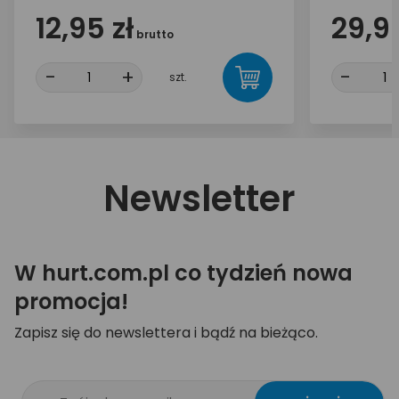
12,95 zł
29,99
brutto
-
+
-
szt.
Newsletter
W hurt.com.pl co tydzień nowa
promocja!
Zapisz się do newslettera i bądź na bieżąco.