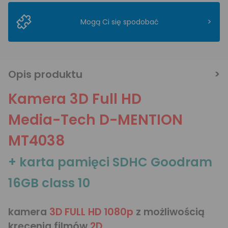
>
Mogą Ci się spodobać
Opis produktu
Kamera 3D Full HD
Media-Tech D-MENTION
MT4038
+ karta pamięci SDHC Goodram
16GB class 10
kamera
3D FULL HD 1080p
z możliwością
kręcenia filmów
2D