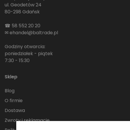
ul. Geodetów 24
80-298 Gdańsk
☎
58 552 20 20
✉
ehandel@baltrade.pl
Godziny otwarcia:
poniedziałek - piątek
7:30 - 15:30
Sklep
Blog
O firmie
Dostawa
Zwroty i reklamacje