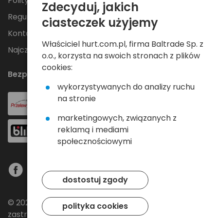
Polityka Prywatności
Zdecyduj, jakich
Regulamin
ciasteczek użyjemy
Kontakt
Właściciel hurt.com.pl, firma Baltrade Sp. z
Najczęściej zadawane pytania
o.o., korzysta na swoich stronach z plików
cookies:
Bezpieczne płatności
wykorzystywanych do analizy ruchu
na stronie
marketingowych, związanych z
reklamą i mediami
społecznościowymi
dostostuj zgody
© 2024 Baltrade sp. z o.o. - Wszelkie prawa
polityka cookies
zastrzeżone.