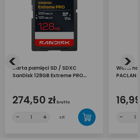
<
>
Karta pamięci SD / SDXC
Worki na
SanDisk 128GB Extreme PRO
PACLAN E
250/120 MB/s UHS-I U3 V30
274,50 zł
16,99
brutto
-
+
-
szt.