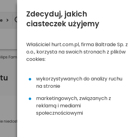
Zdecyduj, jakich
ie
ciasteczek użyjemy
Właściciel hurt.com.pl, firma Baltrade Sp. z
o.o., korzysta na swoich stronach z plików
lips Family
cookies:
tu
wykorzystywanych do analizy ruchu
na stronie
marketingowych, związanych z
reklamą i mediami
Powiadom mnie o dostępności
społecznościowymi
ie niedostępny
Wyślemy powiadomienie o dostęności
na poniższy adres e-mail