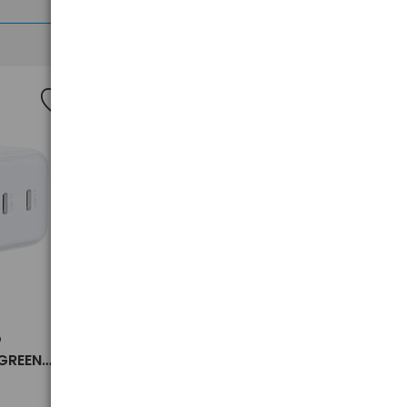
>
o
Inhalator Omron Nami Cat NE-
UGREEN
C303K-KDE
154