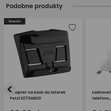
Podobne produkty
Nowość
<
adapter na kask do latarek
Ładowark
Petzl E073AB00
telefonu
30W 1x U