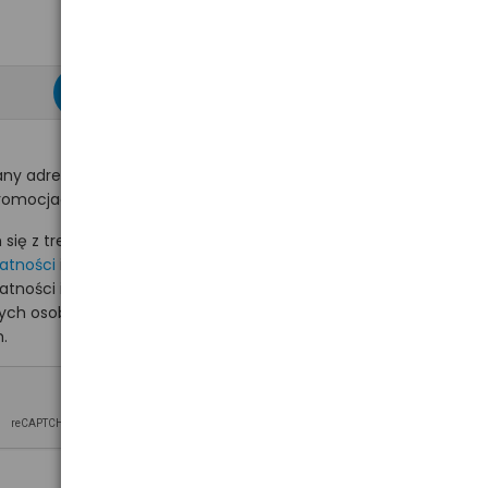
zapisz się >
ny adres e-mail
romocjach na hurt.com.pl.
ię z treścią i akceptuję
watności
i akceptuję
watności i wyrażam zgodę
nych osobowych na
.