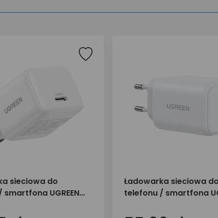
a sieciowa do
Ładowarka sieciowa d
 / smartfona UGREEN
telefonu / smartfona 
SB-C X513 65009
45W 2x USB-C X526 65