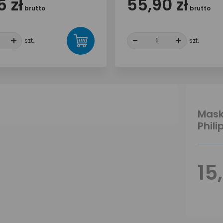
 zł
55,90 zł
brutto
brutto
+
+
-
-
+
+
szt.
szt.
Mask
Phili
15