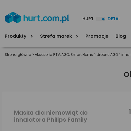
HURT
DETAL
Produkty
Strefa marek
Promocje
Blog
Strona główna
>
Akcesoria RTV, AGD, Smart Home
>
drobne AGD
>
inhal
O
Maska dla niemowląt do
inhalatora Philips Family