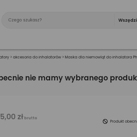
Wszędz
atory
>
akcesoria do inhalatorów
>
Maska dla niemowląt do inhalatora Phi
becnie nie mamy wybranego produk
15,00 zł
brutto
Produkt obecn