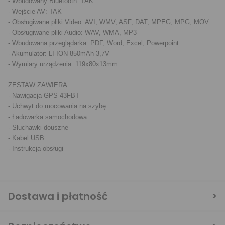
- Wbudowany Bluetooth: TAK

- Wejście AV: TAK

- Obsługiwane pliki Video: AVI, WMV, ASF, DAT, MPEG, MPG, MOV

- Obsługiwane pliki Audio: WAV, WMA, MP3

- Wbudowana przeglądarka: PDF, Word, Excel, Powerpoint 

- Akumulator: LI-ION 850mAh 3,7V

- Wymiary urządzenia: 119x80x13mm

ZESTAW ZAWIERA:

- Nawigacja GPS 43FBT

- Uchwyt do mocowania na szybę

- Ładowarka samochodowa

- Słuchawki douszne

- Kabel USB

Dostawa i płatność