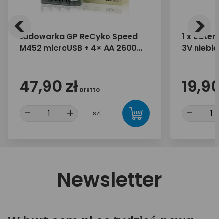
<
>
Ładowarka GP ReCyko Speed
1 x bater
M452 microUSB + 4× AA 2600
3V niebi
mAh
47,90 zł
19,90
brutto
-
+
-
szt.
Newsletter