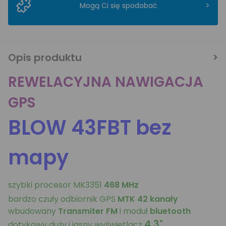
>
Mogą Ci się spodobać
Opis produktu
REWELACYJNA NAWIGACJA
GPS
BLOW 43FBT bez
mapy
szybki procesor MK3351
468 MHz
bardzo czuły odbiornik GPS
MTK 42 kanały
wbudowany
Transmiter FM
i moduł
bluetooth
4,3"
dotykowy duży i jasny wyświetlacz