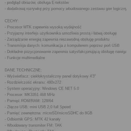
- podgląd obrazów, obsługa E-tekstów

- dodatkową rozrywkę przy pomocy wbudowanego zestawu gier logicznych
CECHY:

- Procesor MTK zapewnia wysoką wydajność

- Przyjazny interfejs użytkownika umożliwia prostą i łatwą obsługę

- Zarządzanie energią zapewnia niezawodną obsługę produktu

- Transmisja danych: komunikacja z komputerem poprzez port USB

- Dokładne pozycjonowanie zapewnia satysfakcjonującą obsługę nawigacyj
- Funkcje multimedialne

DANE TECHNICZNE:

- Wyświetlacz: ciekłokrystaliczny panel dotykowy 4'3"

- Rozdzielczość ekranu: 480x272

- System operacyjny: Windows CE NET 5.0

- Procesor: MK3351 468 MHz

- Pamięć ROM/RAM: 128/64

- Złącze USB: mini USB 2,0 full Speed

- Pamięć zewnętrzna: microSD/microSDHC do 8GB

- Odbiornik GPS: MTK 42 kanały

- Wbudowany transmiter FM: TAK
