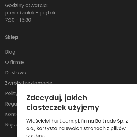
Godziny otwarcia:
poniedziałek - piątek
7:30 - 15:30
Sklep
Blog
O firmie
Dostawa
Zwroty i reklamacje
Polityka Prywatności
Zdecyduj, jakich
Regulamin
ciasteczek użyjemy
Kontakt
Właściciel hurt.com.pl, firma Baltrade Sp. z
Najczęściej zadawane pytania
o.o., korzysta na swoich stronach z plików
cookies: