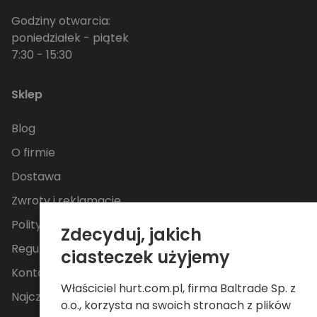
Godziny otwarcia:
poniedziałek - piątek
7:30 - 15:30
Sklep
Blog
O firmie
Dostawa
Zwroty i reklamacje
Polityka Prywatności
Zdecyduj, jakich
Regulamin
ciasteczek użyjemy
Kontakt
Właściciel hurt.com.pl, firma Baltrade Sp. z
Najczęściej zadawane pytania
o.o., korzysta na swoich stronach z plików