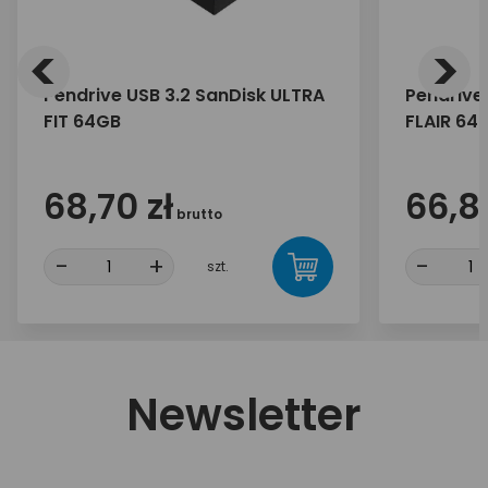
<
>
Pendrive USB 3.2 SanDisk ULTRA
Pendrive
FIT 64GB
FLAIR 64
68,70 zł
66,80
brutto
-
+
-
szt.
Newsletter