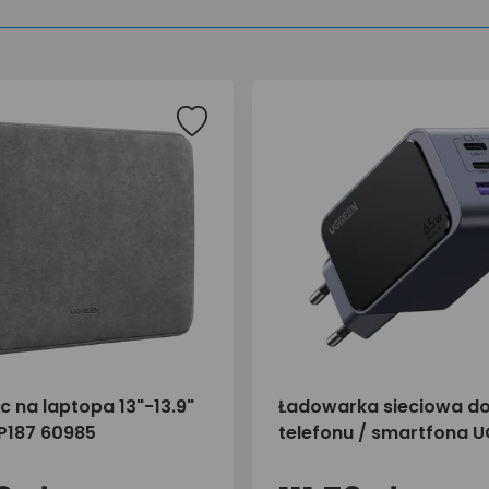
 na laptopa 13"-13.9"
Ładowarka sieciowa d
P187 60985
telefonu / smartfona 
65W 2x USB-C 1x USB-A
35042