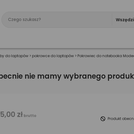
Wszędz
rby do laptopów
>
pokrowce do laptopów
>
Pokrowiec do notebooka Modec
becnie nie mamy wybranego produk
15,00 zł
brutto
Produkt obecn