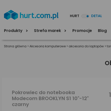
HURT
DETAL
Produkty
Strefa marek
Promocje
Blog
Strona główna
>
Akcesoria komputerowe
>
akcesoria do laptopów
>
to
O
Pokrowiec do notebooka
Modecom BROOKLYN S1 10"-12"
czarny