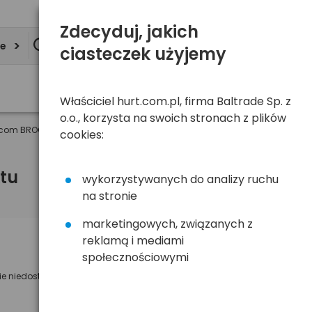
Zdecyduj, jakich
ie
ciasteczek użyjemy
Właściciel hurt.com.pl, firma Baltrade Sp. z
o.o., korzysta na swoich stronach z plików
om BROOKLYN S1 10"-12" czarny
cookies:
tu
wykorzystywanych do analizy ruchu
na stronie
marketingowych, związanych z
reklamą i mediami
Powiadom mnie o dostępności
społecznościowymi
ie niedostępny
Wyślemy powiadomienie o dostęności
na poniższy adres e-mail