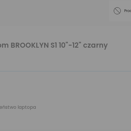
Pro
m BROOKLYN S1 10"-12" czarny
zeństwo laptopa