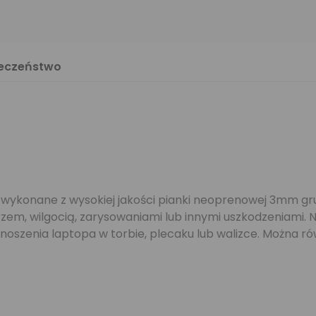
ieczeństwo
a wykonane z wysokiej jakości pianki neoprenowej 3mm gru
em, wilgocią, zarysowaniami lub innymi uszkodzeniami
noszenia laptopa w torbie, plecaku lub walizce. Można ró