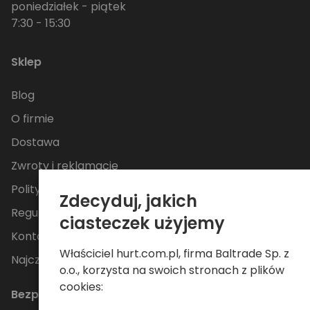
poniedziałek - piątek
7:30 - 15:30
Sklep
Blog
O firmie
Dostawa
Zwroty i reklamacje
Polityka Prywatności
Zdecyduj, jakich
Regulamin
ciasteczek użyjemy
Kontakt
Właściciel hurt.com.pl, firma Baltrade Sp. z
Najczęściej zadawane pytania
o.o., korzysta na swoich stronach z plików
cookies:
Bezpieczne płatności