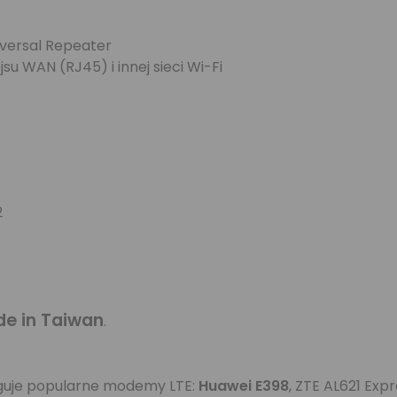
niversal Repeater
u WAN (RJ45) i innej sieci Wi-Fi
2
e in Taiwan
.
uguje popularne modemy LTE:
Huawei E398
, ZTE AL621 Exp