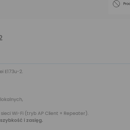
Pro
2
 E173u-2.
 lokalnych,
ieci Wi-Fi (tryb AP Client + Repeater).
 szybkość i zasięg.