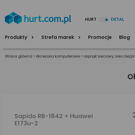
HURT
DETAL
Produkty
Strefa marek
Promocje
Blog
Strona główna
>
Akcesoria komputerowe
>
osprzęt sieciowy, sieci be
O
Sapido RB-1842 + Huawei
E173u-2