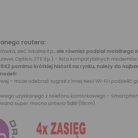
wanego routera:
wka, sieć lokalna itp.,
ale również podział mobilnego 
uawei, Option, ZTE itp.) - lista kompatybilnych modemó
1842 pomimo krótkiej historii na rynku, należy do najb
modeli
!
wej - może odebrać sygnał z innej sieci Wi-Fi i podzielić
netowego uzyskanego z telefonu komórkowego - Smartphon
egrowana super mocna antena 5dBi (19cm).