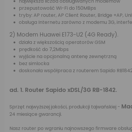
największa liczba obsługiwanych modemów
przepustowość Wi-Fi do 150MBps
tryby: AP router, AP Client Router, Bridge +AP, U
obsługa Internetu zarówno z modemu 3G, interfejs
2) Modem Huawei E173-U2 (4G Ready).
działa z większością operatorów GSM
prędkość do 7,2Mbps
wyjście na opcjonalną antenę zewnętrzną
bez simlocka
doskonała współpraca z routerem Sapido RB184
ad. 1. Router Sapido xDSL/3G RB-1842.
Mad
Sprzęt najwyższej jakości, produkcji tajwańskiej -
24 miesiące gwarancji.
Nasz router po wgraniu najnowszego firmware obsł