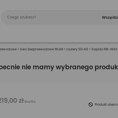
Wszędz
zprzewodowe
>
sieci bezprzewodowe WLAN
>
routery 3G 4G
>
Sapido RB-1842 
becnie nie mamy wybranego produk
219,00 zł
brutto
Produkt obecn