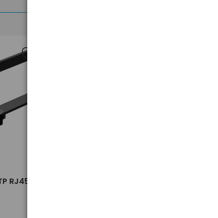
>
UTP RJ45
Płaski kabel sieciowy UTP RJ45
m
Cat. 6 Ugreen 50174 2m