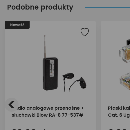
Podobne produkty
Nowość
<
Radio analogowe przenośne +
Płaski ka
słuchawki Blow RA-8 77-537#
Cat. 6 U