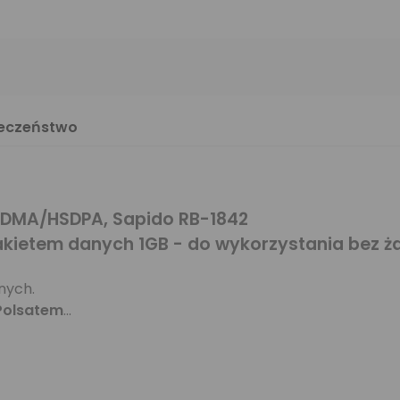
ieczeństwo
 CDMA/HSDPA, Sapido RB-1842
akietem danych 1GB - do wykorzystania bez 
znych.
 Polsatem
...