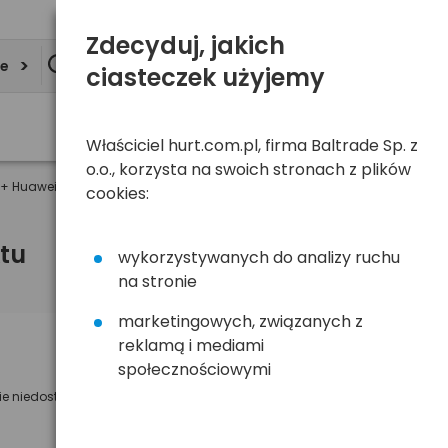
Zdecyduj, jakich
ie
ciasteczek użyjemy
Właściciel hurt.com.pl, firma Baltrade Sp. z
o.o., korzysta na swoich stronach z plików
+ Huawei E173u-2
cookies:
tu
wykorzystywanych do analizy ruchu
na stronie
marketingowych, związanych z
reklamą i mediami
Powiadom mnie o dostępności
społecznościowymi
ie niedostępny
Wyślemy powiadomienie o dostęności
na poniższy adres e-mail