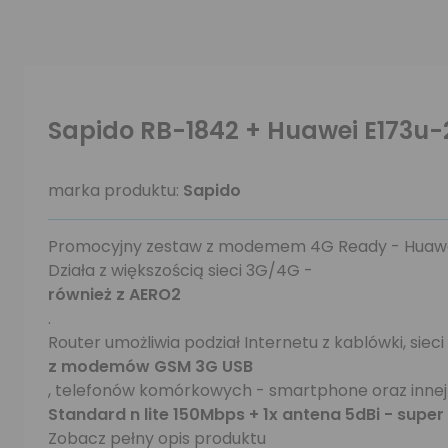
Sapido RB-1842 + Huawei E173u-
marka produktu:
Sapido
Promocyjny zestaw z modemem 4G Ready - Huawei
Działa z większością sieci 3G/4G -
również z AERO2
.
Router umożliwia podział Internetu z kablówki, sieci
z modemów GSM 3G USB
, telefonów komórkowych - smartphone oraz innej s
Standard n lite 150Mbps + 1x antena 5dBi - super
Zobacz pełny opis produktu