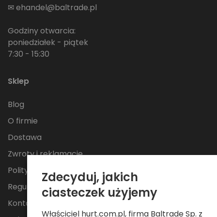
✉
ehandel@baltrade.pl
Godziny otwarcia:
poniedziałek - piątek
7:30 - 15:30
Sklep
Blog
O firmie
Dostawa
Zwroty i reklamacje
Polityka Prywatności
Zdecyduj, jakich
Regulamin
ciasteczek użyjemy
Kontakt
Właściciel hurt.com.pl, firma Baltrade Sp. z