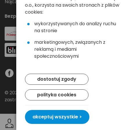
Najczęściej zadawane pytania
o.o., korzysta na swoich stronach z plików
cookies:
Bezpieczne płatności
wykorzystywanych do analizy ruchu
na stronie
marketingowych, związanych z
reklamą i mediami
społecznościowymi
dostostuj zgody
© 2024 Baltrade sp. z o.o. - Wszelkie prawa
polityka cookies
zastrzeżone.
akceptuj wszystkie >