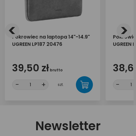
<
>
Pokrowiec na laptopa 14"-14.9"
Pokrowiec
UGREEN LP187 20476
UGREEN L
39,50 zł
38,60
brutto
-
+
-
szt.
Newsletter