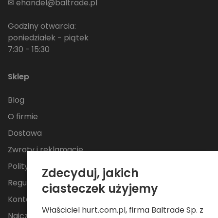
✉
ehandel@baltrade.pl
Godziny otwarcia:
poniedziałek - piątek
7:30 - 15:30
Sklep
Blog
O firmie
Dostawa
Zwroty i reklamacje
Polityka Prywatności
Zdecyduj, jakich
Regulamin
ciasteczek użyjemy
Kontakt
Właściciel hurt.com.pl, firma Baltrade Sp. z
Najczęściej zadawane pytania