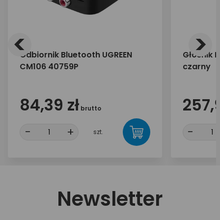
<
>
Odbiornik Bluetooth UGREEN
Głośnik 
CM106 40759P
czarny
84,39 zł
257,9
brutto
-
+
-
szt.
Newsletter