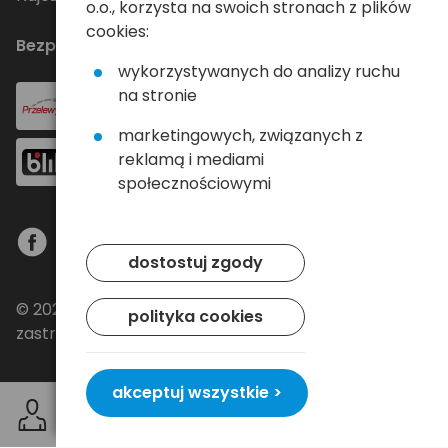
o.o., korzysta na swoich stronach z plików
cookies:
Bezpieczne płatności
wykorzystywanych do analizy ruchu
na stronie
marketingowych, związanych z
reklamą i mediami
społecznościowymi
dostostuj zgody
© 2024 Baltrade sp. z o.o. - Wszelkie prawa
polityka cookies
zastrzeżone.
akceptuj wszystkie >