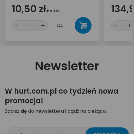
10,50 zł
134,9
brutto
-
+
-
szt.
Newsletter
W hurt.com.pl co tydzień nowa
promocja!
Zapisz się do newslettera i bądź na bieżąco.