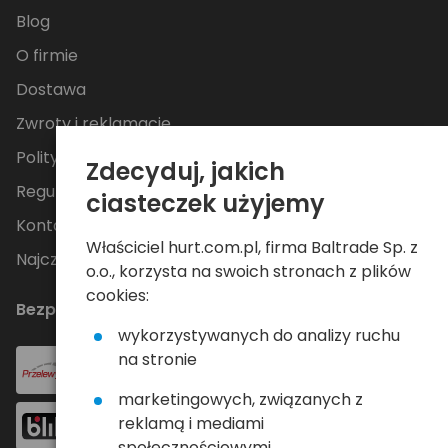
Blog
O firmie
Dostawa
Zwroty i reklamacje
Polityka Prywatności
Zdecyduj, jakich
Regulamin
ciasteczek użyjemy
Kontakt
Właściciel hurt.com.pl, firma Baltrade Sp. z
Najczęściej zadawane pytania
o.o., korzysta na swoich stronach z plików
cookies:
Bezpieczne płatności
wykorzystywanych do analizy ruchu
na stronie
marketingowych, związanych z
reklamą i mediami
społecznościowymi