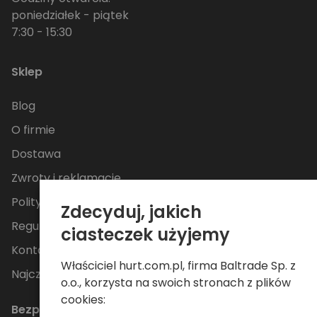
poniedziałek - piątek
7:30 - 15:30
Sklep
Blog
O firmie
Dostawa
Zwroty i reklamacje
Polityka Prywatności
Zdecyduj, jakich
Regulamin
ciasteczek użyjemy
Kontakt
Właściciel hurt.com.pl, firma Baltrade Sp. z
Najczęściej zadawane pytania
o.o., korzysta na swoich stronach z plików
cookies:
Bezpieczne płatności