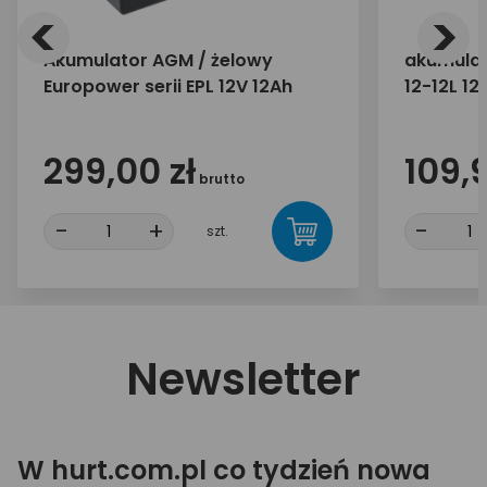
<
>
Akumulator AGM / żelowy
akumulat
Europower serii EPL 12V 12Ah
12-12L 12
299,00 zł
109,9
brutto
-
+
-
szt.
Newsletter
W hurt.com.pl co tydzień nowa