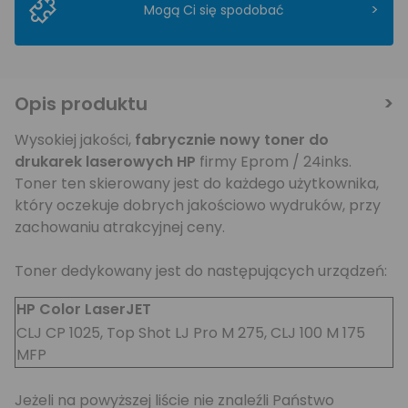
>
Mogą Ci się spodobać
Opis produktu
Wysokiej jakości,
fabrycznie nowy toner do
drukarek laserowych HP
firmy Eprom / 24inks.
Toner ten skierowany jest do każdego użytkownika,
który oczekuje dobrych jakościowo wydruków, przy
zachowaniu atrakcyjnej ceny.
Toner dedykowany jest do następujących urządzeń:
HP Color LaserJET
CLJ CP 1025, Top Shot LJ Pro M 275, CLJ 100 M 175
MFP
Jeżeli na powyższej liście nie znaleźli Państwo