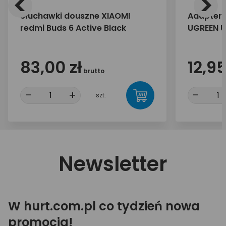
<
>
Słuchawki douszne XIAOMI
Adapter 
redmi Buds 6 Active Black
UGREEN U
83,00 zł
12,95
brutto
-
+
-
szt.
Newsletter
W hurt.com.pl co tydzień nowa
promocja!