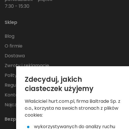
7:30 - 15:30
Sklep
Blog
O firmie
Dostawa
Zwroty i reklamacje
Polityka Prywatności
Zdecyduj, jakich
Regulamin
ciasteczek użyjemy
Kontakt
Właściciel hurt.com.pl, firma Baltrade Sp. z
Najczęściej zadawane pytania
o.o., korzysta na swoich stronach z plików
cookies:
Bezpieczne płatności
wykorzystywanych do analizy ruchu