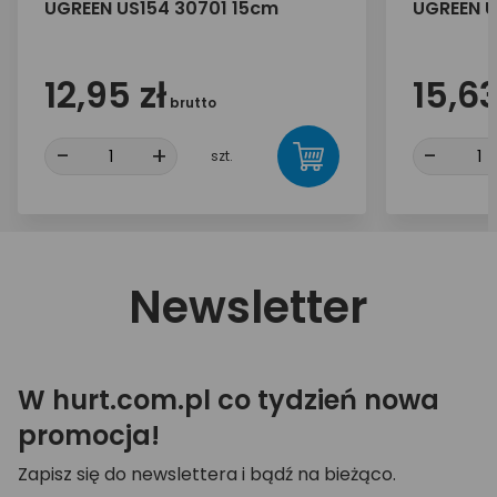
UGREEN US154 30701 15cm
UGREEN U
12,95 zł
15,63
brutto
-
+
-
szt.
Newsletter
W hurt.com.pl co tydzień nowa
promocja!
Zapisz się do newslettera i bądź na bieżąco.