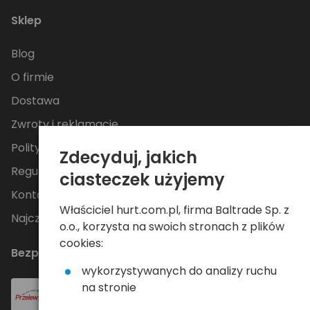
Sklep
Blog
O firmie
Dostawa
Zwroty i reklamacje
Polityka Prywatności
Zdecyduj, jakich
Regulamin
ciasteczek użyjemy
Kontakt
Właściciel hurt.com.pl, firma Baltrade Sp. z
Najczęściej zadawane pytania
o.o., korzysta na swoich stronach z plików
cookies:
Bezpieczne płatności
wykorzystywanych do analizy ruchu
na stronie