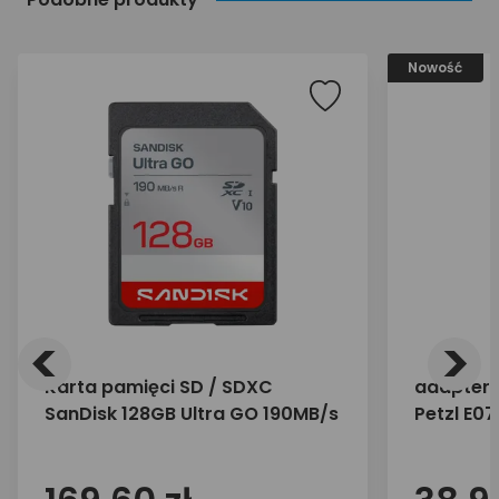
Nowość
<
>
Karta pamięci SD / SDXC
adapter 
SanDisk 128GB Ultra GO 190MB/s
Petzl E0