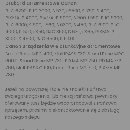
Drukarki atramentowe Canon
BJC 6200, BJC 3000, S 530, i 6500, S 750, S 400,
PIXMA iP 4000, PIXMA iP 5000, S 500, i 550, BJC 6300,
BJC 6000, S 600, i 560, S 6300, S 450, BJC 6100, BJC
4000, S 520, i 850, BJC 3100, S 630, i 865, PIXMA iP
3000, S 4500, BJC 6500, S 5400
Canon urządzenia wielofunkcyjne atramentowe
SmartBase MPC 400, MultiPASS F30, SmartBase MPC
600 F, SmartBase MP 730, PIXMA MP 750, PIXMA MP
760, MultiPASS C 100, SmartBase MP 700, PIXMA MP
780
Jeżeli na powyższej liście nie znaleźli Państwo
swojego urządzenia, lub nie są Państwo pewni czy
oferowany tusz będzie współpracował z Państwa
sprzętem, prosimy o skontaktowanie się z obsługą
naszego sklepu.