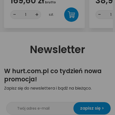
169,60 zł
38,99
brutto
-
+
-
szt.
Newsletter
W hurt.com.pl co tydzień nowa
promocja!
Zapisz się do newslettera i bądź na bieżąco.
zapisz się >