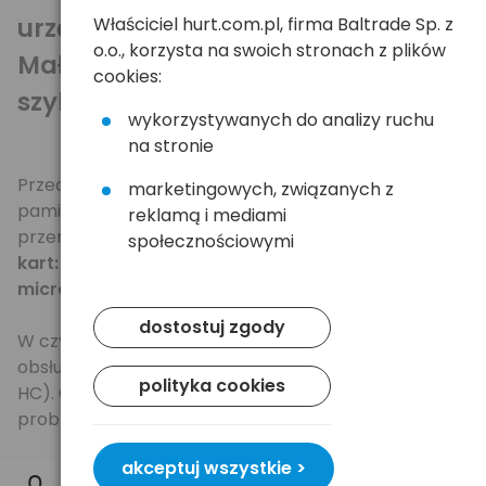
urządzeń przenośnych.
Właściciel hurt.com.pl, firma Baltrade Sp. z
o.o., korzysta na swoich stronach z plików
Mały, najbardziej uniwersalny, o
cookies:
szybkim transferze.
wykorzystywanych do analizy ruchu
na stronie
Przedstawiamy bardzo nowoczesny czytnik kart
marketingowych, związanych z
pamięci. Czytnik dedykowany do urządzeń
reklamą i mediami
przenośnych.
Jest niezwykle uniwersalny - odczyt
społecznościowymi
kart: CF / MS PRO DUO / M2 (bez adaptera)/ SD /
microSD (bez adaptera) / XD
.
dostostuj zgody
W czytniku zastosowano
zaawansowany chip
obsługujący karty o podwyższonej pojemności (SD
polityka cookies
HC). Obsługa pojemności rzędu
32GB
nie stanowi
problemu, dla naszego czytnika.
akceptuj wszystkie >
Zdjęcia, muzyka, filmy - wszystko skopiowane z