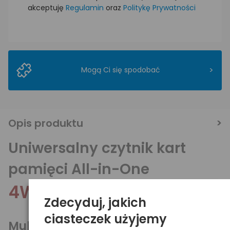
akceptuję
Regulamin
oraz
Politykę Prywatności
>
Mogą Ci się spodobać
Opis produktu
Uniwersalny czytnik kart
pamięci All-in-One
4World 03274
Zdecyduj, jakich
ciasteczek użyjemy
Multi czytnik kart pamięci dla