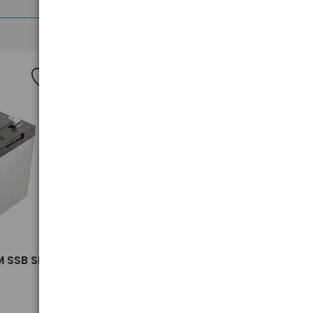
Nowość
>
 SSB SBL
akumulator żelowy AGM SSB SBL
18-12 12V 18Ah M5