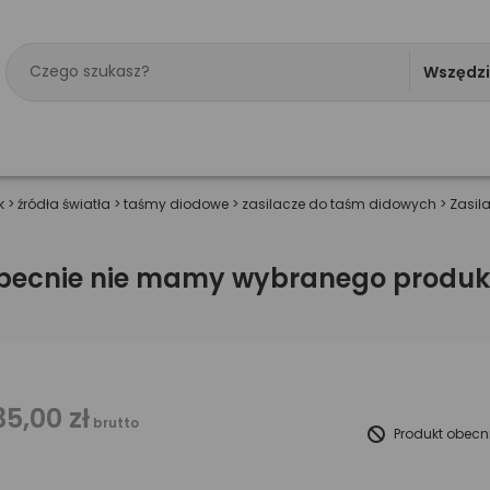
Wszędz
k
>
źródła światła
>
taśmy diodowe
>
zasilacze do taśm didowych
>
Zasil
becnie nie mamy wybranego produk
35,00 zł
brutto
Produkt obecn