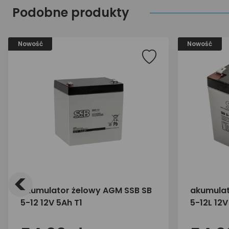
Podobne produkty
Nowość
Nowość
<
akumulator żelowy AGM SSB SB
akumulat
5-12 12V 5Ah T1
5-12L 12V