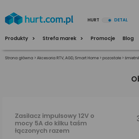
HURT
DETAL
Produkty
Strefa marek
Promocje
Blog
Strona główna
>
Akcesoria RTV, AGD, Smart Home
>
pozostałe
>
śmietni
O
Zasilacz impulsowy 12V o
mocy 5A do kilku taśm
łączonych razem