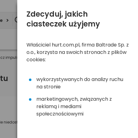
Zdecyduj, jakich
ie
ciasteczek użyjemy
Właściciel hurt.com.pl, firma Baltrade Sp. z
o.o., korzysta na swoich stronach z plików
acz impulsowy 12V o mocy 5A do kilku taśm łączonych razem
cookies:
tu
wykorzystywanych do analizy ruchu
na stronie
marketingowych, związanych z
reklamą i mediami
Powiadom mnie o dostępności
społecznościowymi
ie niedostępny
Wyślemy powiadomienie o dostęności
na poniższy adres e-mail