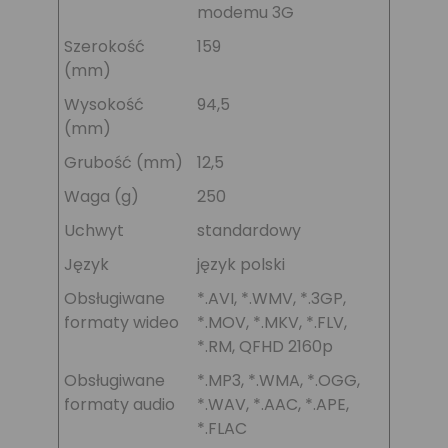
modemu 3G
Szerokość
159
(mm)
Wysokość
94,5
(mm)
Grubość (mm)
12,5
Waga (g)
250
Uchwyt
standardowy
Język
język polski
Obsługiwane
*.AVI, *.WMV, *.3GP,
formaty wideo
*.MOV, *.MKV, *.FLV,
*.RM, QFHD 2160p
Obsługiwane
*.MP3, *.WMA, *.OGG,
formaty audio
*.WAV, *.AAC, *.APE,
*.FLAC