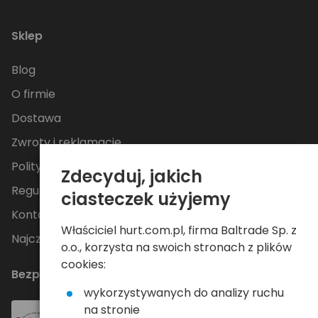
Sklep
Blog
O firmie
Dostawa
Zwroty i reklamacje
Polityka Prywatności
Zdecyduj, jakich
Regulamin
ciasteczek użyjemy
Kontakt
Właściciel hurt.com.pl, firma Baltrade Sp. z
Najczęściej zadawane pytania
o.o., korzysta na swoich stronach z plików
cookies:
Bezpieczne płatności
wykorzystywanych do analizy ruchu
na stronie