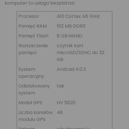
komputer to usługa bezpłatna!
Procesor
A10 Cortex A8 1GHz
Pamięć RAM
512 MB DDR3
Pamięć Flash
8 GB iNAND
Rozszerzenie
czytnik kart
pamięci
microSD/SDHC do 32
GB
System
Android 4.0.3
operacyjny
Odblokowany
tak
system
Moduł GPS
HV 5820
Liczba kanałów
48
modułu GPS