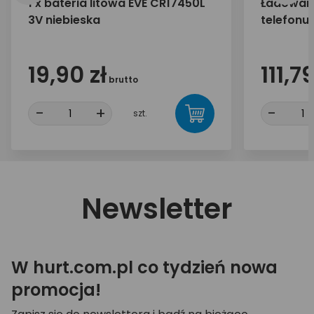
1 x bateria litowa EVE CR17450L
Ładowark
3V niebieska
telefonu
65W 2x U
35042
19,90 zł
111,79
brutto
-
+
-
szt.
Newsletter
W hurt.com.pl co tydzień nowa
promocja!