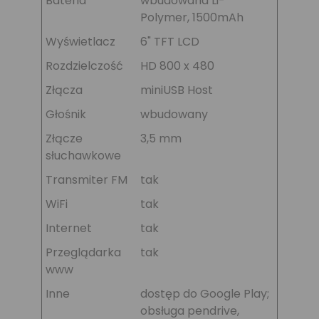
Bateria
wbudowana Li-
Polymer, 1500mAh
Wyświetlacz
6" TFT LCD
Rozdzielczość
HD 800 x 480
Złącza
miniUSB Host
Głośnik
wbudowany
Złącze
3,5 mm
słuchawkowe
Transmiter FM
tak
WiFi
tak
Internet
tak
Przeglądarka
tak
www
Inne
dostęp do Google Play;
obsługa pendrive,