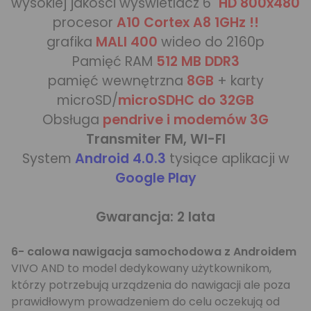
wysokiej jakości wyświetlacz 6"
HD 800x480
procesor
A10 Cortex A8 1GHz !!
grafika
MALI 400
wideo do 2160p
Pamięć RAM
512 MB DDR3
pamięć wewnętrzna
8GB
+ karty
microSD/
microSDHC do 32GB
Obsługa
pendrive i modemów 3G
Transmiter FM, WI-FI
System
Android 4.0.3
tysiące aplikacji w
Google Play
Gwarancja: 2 lata
6- calowa nawigacja samochodowa z Androidem
VIVO AND to model dedykowany użytkownikom,
którzy potrzebują urządzenia do nawigacji ale poza
prawidłowym prowadzeniem do celu oczekują od