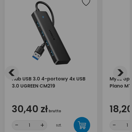
<
>
Hub USB 3.0 4-portowy 4x USB
Mysz opt
3.0 UGREEN CM219
Plano MT
30,40 zł
18,20
brutto
-
+
-
szt.