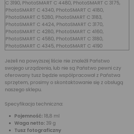
C 3190, PhotoSMART C 4480, PhotoSMART C 3175,
PhotoSMART C 4340, PhotoSMART C 4180,
PhotoSMART C 5280, PhotoSMART C 3183,
PhotoSMART C 4424, PhotoSMART C 3170,
PhotoSMART C 4280, PhotoSMART C 4160,
PhotoSMART C 4580, PhotoSMART C 3180,
PhotoSMART C 4345, PhotoSMART C 4190
Jeżeli na powyższej liście nie znaleźli Państwo
swojego urządzenia, lub nie są Państwo pewni czy
oferowany tusz będzie współpracował z Państwa
sprzętem, prosimy o skontaktowanie się z obsługą
naszego sklepu.
Specyfikacja techniczna:
Pojemność:
18,8 ml
Waga netto:
39 g
Tusz fotograficzny