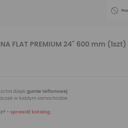
Pro
SENA FLAT PREMIUM 24" 600 mm (1szt)
zchni dzięki
gumie teflonowej
aczek w każdym samochodzie
sz? -
sprawdź katalog