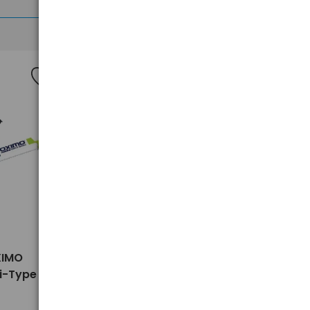
>
XIMO
Wycieraczka płaska OXIMO
i-Type
MT350 14" 350mm Multi-Type