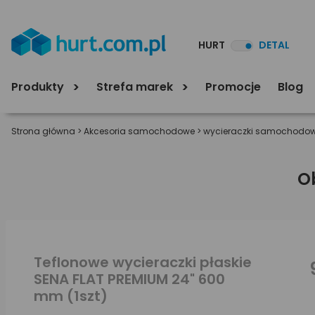
HURT
DETAL
Produkty
Strefa marek
Promocje
Blog
Strona główna
>
Akcesoria samochodowe
>
wycieraczki samochodo
O
Teflonowe wycieraczki płaskie
SENA FLAT PREMIUM 24" 600
mm (1szt)