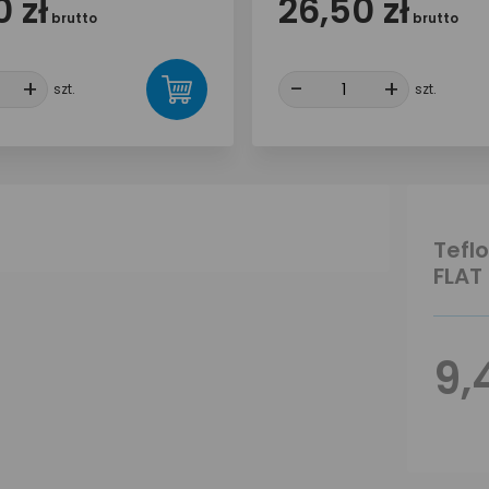
 zł
26,50 zł
brutto
brutto
+
+
-
-
+
+
szt.
szt.
Tefl
FLAT
9,