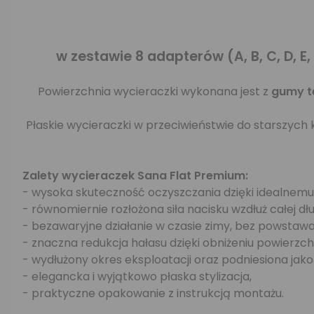
w zestawie 8 adapterów (A, B, C, D, E
Powierzchnia wycieraczki wykonana jest z
gumy t
Płaskie wycieraczki w przeciwieństwie do starszych k
Zalety wycieraczek Sana Flat Premium:
- wysoka skuteczność oczyszczania dzięki idealnemu
- równomiernie rozłożona siła nacisku wzdłuż całej d
- bezawaryjne działanie w czasie zimy, bez powstaw
- znaczna redukcja hałasu dzięki obniżeniu powierzch
- wydłużony okres eksploatacji oraz podniesiona jak
- elegancka i wyjątkowo płaska stylizacja,
- praktyczne opakowanie z instrukcją montażu.