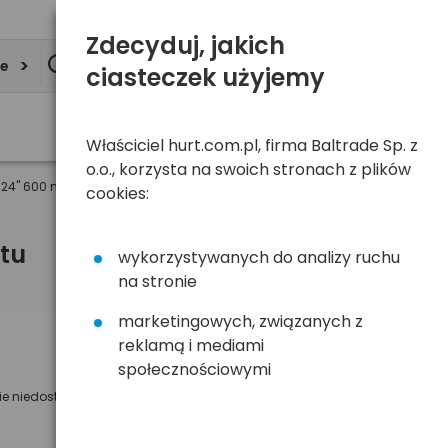
Zdecyduj, jakich
ie
ciasteczek użyjemy
Właściciel hurt.com.pl, firma Baltrade Sp. z
o.o., korzysta na swoich stronach z plików
 24" 600 mm (1szt)
cookies:
tu
wykorzystywanych do analizy ruchu
na stronie
marketingowych, związanych z
reklamą i mediami
Powiadom mnie o dostępności
społecznościowymi
ie niedostępny
Wyślemy powiadomienie o dostęności
na poniższy adres e-mail