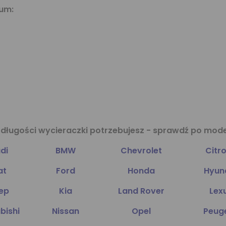
ium:
ej długości wycieraczki potrzebujesz - sprawdź po mo
di
BMW
Chevrolet
Citr
at
Ford
Honda
Hyun
ep
Kia
Land Rover
Lex
bishi
Nissan
Opel
Peug