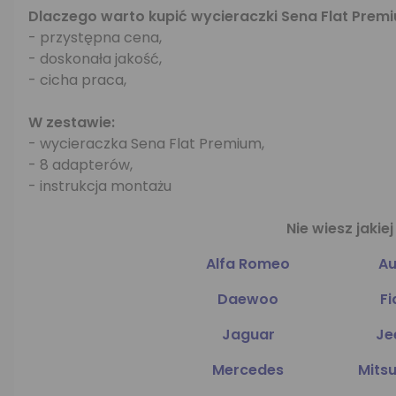
Dlaczego warto kupić wycieraczki Sena Flat Prem
- przystępna cena,
- doskonała jakość,
- cicha praca,
W zestawie:
- wycieraczka Sena Flat Premium,
- 8 adapterów,
- instrukcja montażu
Nie wiesz jaki
Alfa Romeo
Au
Daewoo
Fi
Jaguar
Je
Mercedes
Mitsu