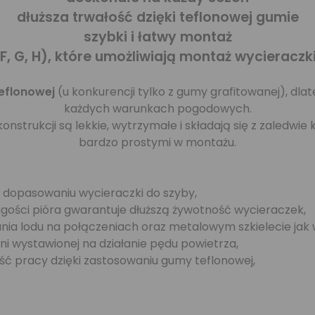
dłuższa trwałość dzięki teflonowej gumie
szybki i łatwy montaż
, F, G, H), które umożliwiają montaż wyciera
eflonowej
(u konkurencji tylko z gumy grafitowanej), dla
każdych warunkach pogodowych.
onstrukcji są lekkie, wytrzymałe i składają się z zaledwi
bardzo prostymi w montażu.
 dopasowaniu wycieraczki do szyby,
ługości pióra gwarantuje dłuższą żywotność wycieraczek,
ania lodu na połączeniach oraz metalowym szkielecie ja
ni wystawionej na działanie pędu powietrza,
ość pracy dzięki zastosowaniu gumy teflonowej,